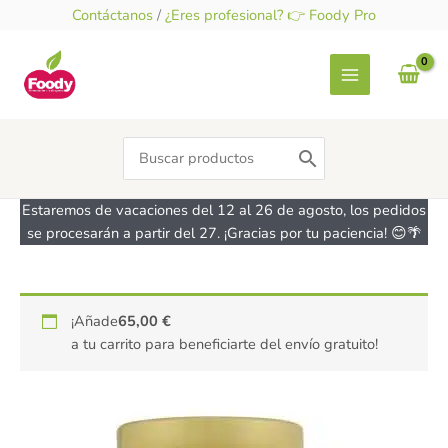
Ir
Contáctanos
/
¿Eres profesional? 👉 Foody Pro
al
contenido
Search
for:
Estaremos de vacaciones del 12 al 26 de agosto, los pedidos
se procesarán a partir del 27. ¡Gracias por tu paciencia! 😊🌴
Pasta
¡Añade
65,00
€
de
a tu carrito para beneficiarte del envío gratuito!
Jengibre
-
210g
-
KTC