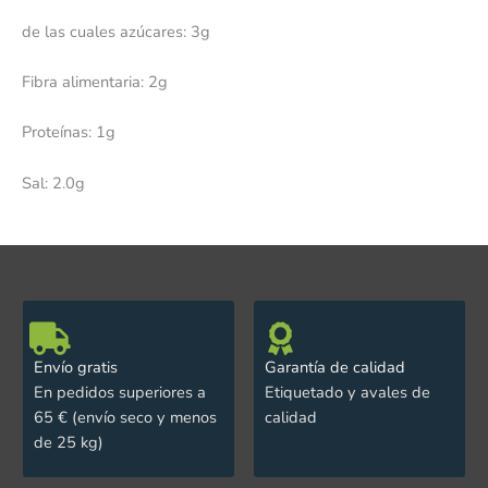
de las cuales azúcares: 3g
Fibra alimentaria: 2g
Proteínas: 1g
Sal: 2.0g
Envío gratis
Garantía de calidad
En pedidos superiores a
Etiquetado y avales de
65 € (envío seco y menos
calidad
de 25 kg)