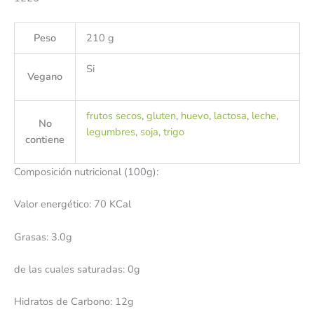
Peso
210 g
Si
Vegano
frutos secos
,
gluten
,
huevo
,
lactosa
,
leche
,
No
legumbres
,
soja
,
trigo
contiene
Composición nutricional (100g):
Valor energético: 70 KCal
Grasas: 3.0g
de las cuales saturadas: 0g
Hidratos de Carbono: 12g