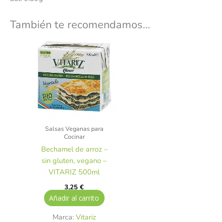
También te recomendamos…
Salsas Veganas para
Cocinar
Bechamel de arroz –
sin gluten, vegano –
VITARIZ 500ml
3,25
€
Añadir al carrito
Marca:
Vitariz