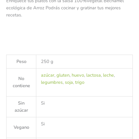
Enriquece tus platos con la salsa 100%vegetal Bechamel
ecológica de Arroz Podrás cocinar y gratinar tus mejores
recetas.
Peso
250 g
azúcar
,
gluten
,
huevo
,
lactosa
,
leche
,
No
legumbres
,
soja
,
trigo
contiene
Sin
Si
azúcar
Si
Vegano