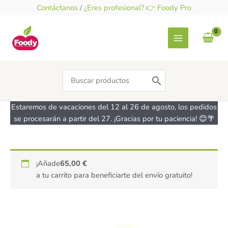
Ir
Contáctanos
/
¿Eres profesional? 👉 Foody Pro
al
contenido
Search
for:
Estaremos de vacaciones del 12 al 26 de agosto, los pedidos
se procesarán a partir del 27. ¡Gracias por tu paciencia! 😊🌴
Bechamel
¡Añade
65,00
€
de
a tu carrito para beneficiarte del envío gratuito!
arroz
Amandín
200ml
cantidad