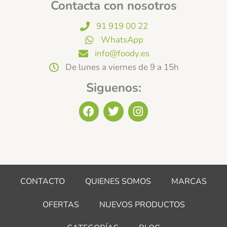
Contacta con nosotros
91 919 00 22
WhatsApp
info@foody.es
De lunes a viernes de 9 a 15h
Siguenos:
F
T
I
a
w
n
c
i
s
e
t
t
b
t
a
o
e
g
o
r
r
CONTACTO
QUIENES SOMOS
MARCAS
k
a
m
OFERTAS
NUEVOS PRODUCTOS