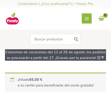
Ir
Contáctanos
/
¿Eres profesional? 👉 Foody Pro
al
contenido
Search
for:
Estaremos de vacaciones del 12 al 26 de agosto, los pedidos
se procesarán a partir del 27. ¡Gracias por tu paciencia! 😊🌴
Crema
¡Añade
65,00
€
cocinar
a tu carrito para beneficiarte del envío gratuito!
arroz
-
sin
gluten,
vegana