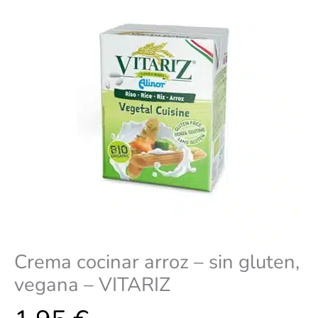
-
VITARIZ
cantidad
Crema cocinar arroz – sin gluten,
vegana – VITARIZ