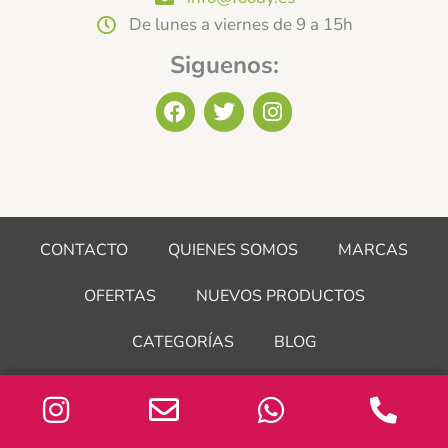
De lunes a viernes de 9 a 15h
Siguenos:
F
T
I
a
w
n
c
i
s
e
t
t
b
t
a
o
e
g
o
r
r
CONTACTO
QUIENES SOMOS
MARCAS
k
a
m
OFERTAS
NUEVOS PRODUCTOS
CATEGORÍAS
BLOG