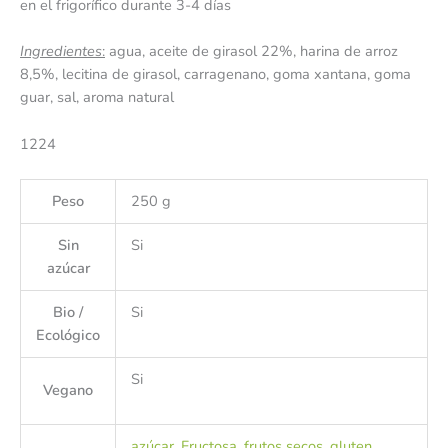
en el frigorífico durante 3-4 días
Ingredientes
:
agua, aceite de girasol 22%, harina de arroz
8,5%, lecitina de girasol, carragenano, goma xantana, goma
guar, sal, aroma natural
1224
Peso
250 g
Sin
Si
azúcar
Bio /
Si
Ecológico
Si
Vegano
azúcar
,
Fructosa
,
frutos secos
,
gluten
,