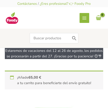
Ir
Contáctanos
/
¿Eres profesional? 👉 Foody Pro
al
contenido
Search
for:
Estaremos de vacaciones del 12 al 26 de agosto, los pedidos
se procesarán a partir del 27. ¡Gracias por tu paciencia! 😊🌴
Salsa
¡Añade
65,00
€
de
a tu carrito para beneficiarte del envío gratuito!
Tomate
Arrabiata
Bio
-
sin