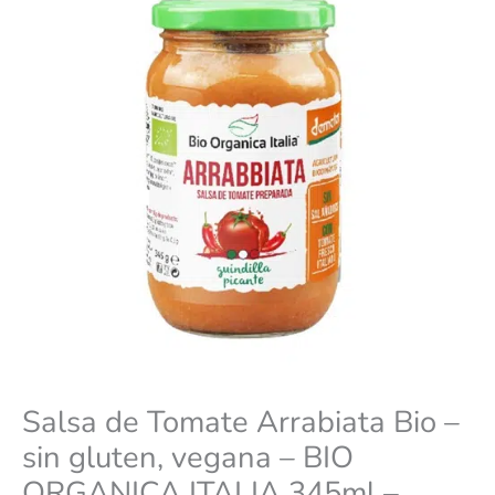
gluten,
vegana
-
BIO
ORGANICA
ITALIA
345ml
-
cantidad
Salsa de Tomate Arrabiata Bio –
sin gluten, vegana – BIO
ORGANICA ITALIA 345ml –