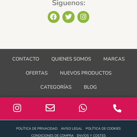
Siguenos:
F
T
I
a
w
n
c
i
s
e
t
t
b
t
a
o
e
g
o
r
r
CONTACTO
QUIENES SOMOS
MARCAS
k
a
m
OFERTAS
NUEVOS PRODUCTOS
CATEGORÍAS
BLOG
POLÍTICA DE PRIVACIDAD
AVISO LEGAL
POLÍTICA DE COOKIES
CONDICIONES DE COMPRA
ENVÍOS Y COSTES