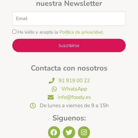
nuestra Newsletter
Email
He leído y acepto la
Política de privacidad
.
Suscribírse
Contacta con nosotros
91 919 00 22
WhatsApp
info@foody.es
De lunes a viernes de 9 a 15h
Siguenos:
F
T
I
a
w
n