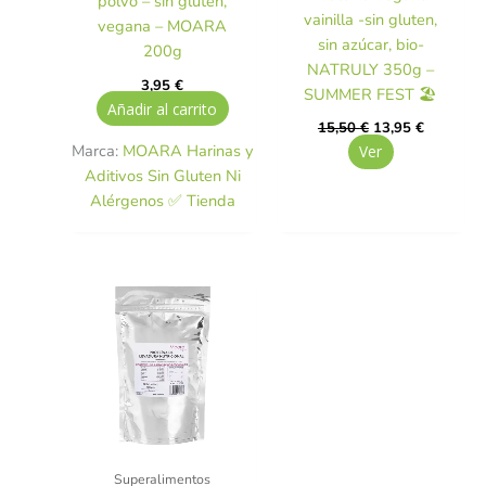
polvo – sin gluten,
vainilla -sin gluten,
vegana – MOARA
sin azúcar, bio-
200g
NATRULY 350g –
3,95
€
SUMMER FEST 🏖️
Añadir al carrito
15,50
€
13,95
€
Marca:
MOARA Harinas y
Ver
Aditivos Sin Gluten Ni
Alérgenos ✅ Tienda
Superalimentos