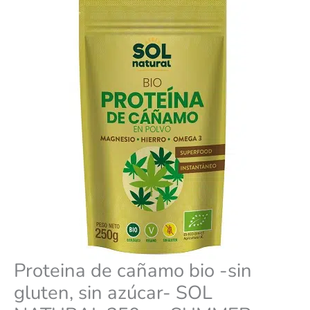
sin
era:
es:
azúcar-
SOL
NATURAL
8,95 €.
8,05 €.
250g
-
SUMMER
FEST
🏖️
cantidad
Proteina de cañamo bio -sin
gluten, sin azúcar- SOL