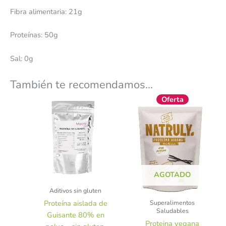
Fibra alimentaria: 21g
Proteínas: 50g
Sal: 0g
También te recomendamos…
El
El
Oferta
precio
precio
original
actual
era:
es:
15,50 €.
13,95 €.
AGOTADO
Aditivos sin gluten
Superalimentos
Proteína aislada de
Saludables
Guisante 80% en
Proteina vegana