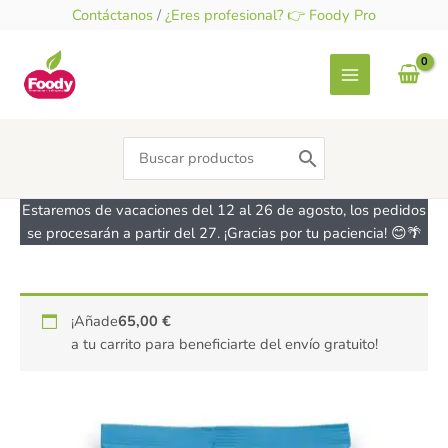
Ir
Contáctanos
/
¿Eres profesional? 👉 Foody Pro
al
contenido
Search
for:
Estaremos de vacaciones del 12 al 26 de agosto, los pedidos
se procesarán a partir del 27. ¡Gracias por tu paciencia! 😊🌴
¡Añade
65,00
€
a tu carrito para beneficiarte del envío gratuito!