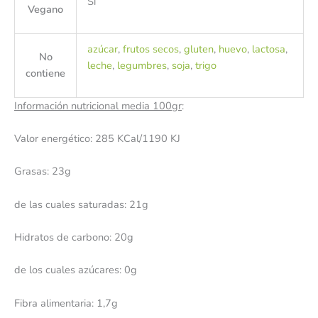
Si
Vegano
azúcar
,
frutos secos
,
gluten
,
huevo
,
lactosa
,
No
leche
,
legumbres
,
soja
,
trigo
contiene
Información nutricional media 100gr
:
Valor energético: 285 KCal/1190 KJ
Grasas: 23g
de las cuales saturadas: 21g
Hidratos de carbono: 20g
de los cuales azúcares: 0g
Fibra alimentaria: 1,7g