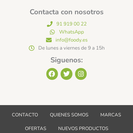
Contacta con nosotros
91 919 00 22
WhatsApp
info@foody.es
De lunes a viernes de 9 a 15h
Siguenos:
F
T
I
a
w
n
c
i
s
e
t
t
b
t
a
o
e
g
o
r
r
CONTACTO
QUIENES SOMOS
MARCAS
k
a
m
OFERTAS
NUEVOS PRODUCTOS