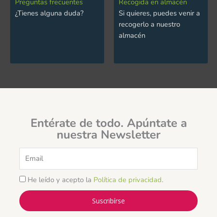
Preguntas frecuentes
Recogida en almacén
¿Tienes alguna duda?
Si quieres, puedes venir a
recogerlo a nuestro
almacén
Entérate de todo. Apúntate a
nuestra Newsletter
Email
He leído y acepto la
Política de privacidad
.
Suscribírse