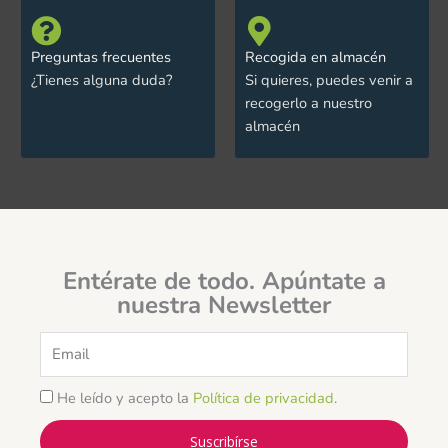
Preguntas frecuentes
Recogida en almacén
¿Tienes alguna duda?
Si quieres, puedes venir a
recogerlo a nuestro
almacén
Entérate de todo. Apúntate a
nuestra Newsletter
Email
He leído y acepto la
Política de privacidad
.
Suscribírse