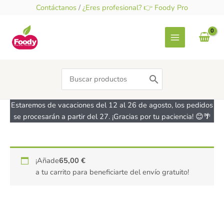
Ir
Contáctanos
/
¿Eres profesional? 👉 Foody Pro
al
contenido
Search
for:
Estaremos de vacaciones del 12 al 26 de agosto, los pedidos
se procesarán a partir del 27. ¡Gracias por tu paciencia! 😊🌴
Banneton
¡Añade
65,00
€
Plástico
a tu carrito para beneficiarte del envío gratuito!
Amarillo
Ovalado
500
gr
cantidad