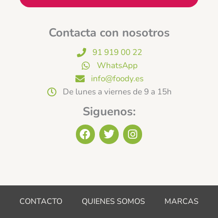
Contacta con nosotros
91 919 00 22
WhatsApp
info@foody.es
De lunes a viernes de 9 a 15h
Siguenos:
F
T
I
a
w
n
c
i
s
e
t
t
b
t
a
o
e
g
o
r
r
CONTACTO
QUIENES SOMOS
MARCAS
k
a
m