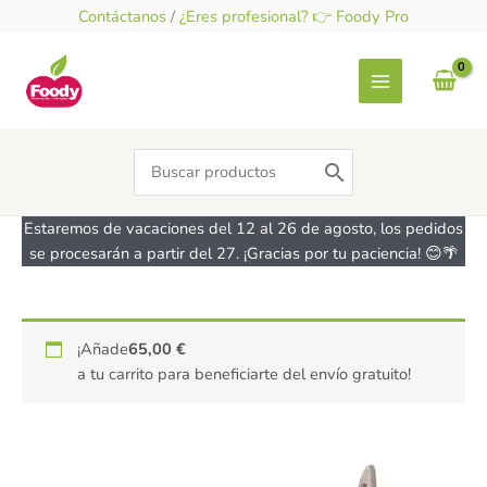
Ir
Contáctanos
/
¿Eres profesional? 👉 Foody Pro
al
contenido
Search
for:
Estaremos de vacaciones del 12 al 26 de agosto, los pedidos
se procesarán a partir del 27. ¡Gracias por tu paciencia! 😊🌴
Kit
¡Añade
65,00
€
para
a tu carrito para beneficiarte del envío gratuito!
hacer
pan
con
masa
madre