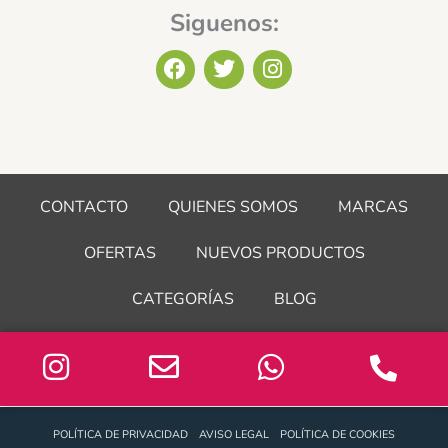
Siguenos:
F
T
I
a
w
n
c
i
s
e
t
t
b
t
a
o
e
g
o
r
r
CONTACTO
QUIENES SOMOS
MARCAS
k
a
m
OFERTAS
NUEVOS PRODUCTOS
CATEGORÍAS
BLOG
POLÍTICA DE PRIVACIDAD
AVISO LEGAL
POLÍTICA DE COOKIES