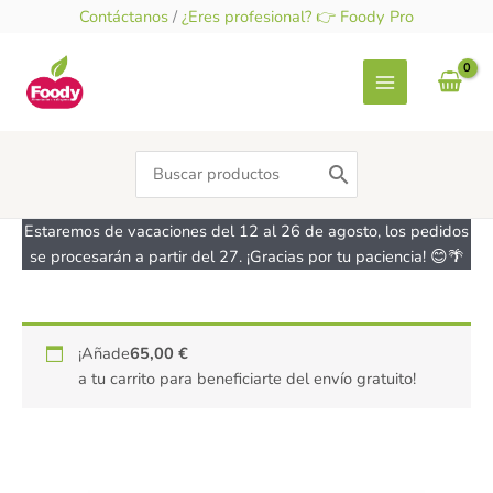
Ir
Contáctanos
/
¿Eres profesional? 👉 Foody Pro
al
contenido
Search
for:
Estaremos de vacaciones del 12 al 26 de agosto, los pedidos
se procesarán a partir del 27. ¡Gracias por tu paciencia! 😊🌴
Rejilla
¡Añade
65,00
€
enfriadora
a tu carrito para beneficiarte del envío gratuito!
redonda
con
pies
-
cantidad