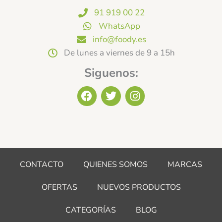
91 919 00 22
WhatsApp
info@foody.es
De lunes a viernes de 9 a 15h
Siguenos:
F
T
I
a
w
n
c
i
s
e
t
t
b
t
a
o
e
g
o
r
r
CONTACTO
QUIENES SOMOS
MARCAS
k
a
m
OFERTAS
NUEVOS PRODUCTOS
CATEGORÍAS
BLOG