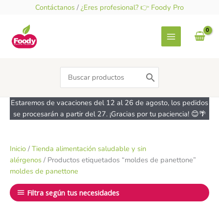
Ir
Contáctanos
/
¿Eres profesional? 👉 Foody Pro
al
contenido
Search
for:
Estaremos de vacaciones del 12 al 26 de agosto, los pedidos
se procesarán a partir del 27. ¡Gracias por tu paciencia! 😊🌴
Inicio
/
Tienda alimentación saludable y sin
alérgenos
/ Productos etiquetados “moldes de panettone”
moldes de panettone
Filtra según tus necesidades