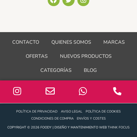
a
w
n
c
i
s
e
t
t
b
t
a
o
e
g
o
r
r
CONTACTO
QUIENES SOMOS
MARCAS
k
a
m
OFERTAS
NUEVOS PRODUCTOS
CATEGORÍAS
BLOG
POLÍTICA DE PRIVACIDAD
AVISO LEGAL
POLÍTICA DE COOKIES
CONDICIONES DE COMPRA
ENVÍOS Y COSTES
COPYRIGHT © 2026 FOODY | DISEÑO Y MANTENIMIENTO WEB
THINK FOCUS