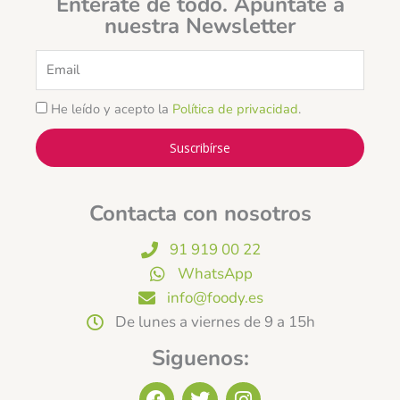
Entérate de todo. Apúntate a
nuestra Newsletter
Email
He leído y acepto la
Política de privacidad
.
Suscribírse
Contacta con nosotros
91 919 00 22
WhatsApp
info@foody.es
De lunes a viernes de 9 a 15h
Siguenos:
F
T
I