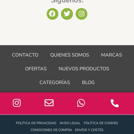
F
T
I
a
w
n
c
i
s
e
t
t
b
t
a
o
e
g
o
r
r
CONTACTO
QUIENES SOMOS
MARCAS
k
a
m
OFERTAS
NUEVOS PRODUCTOS
CATEGORÍAS
BLOG
POLÍTICA DE PRIVACIDAD
AVISO LEGAL
POLÍTICA DE COOKIES
CONDICIONES DE COMPRA
ENVÍOS Y COSTES