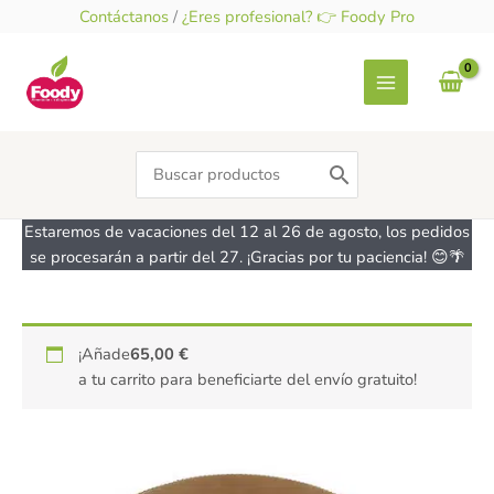
Ir
Contáctanos
/
¿Eres profesional? 👉 Foody Pro
al
contenido
Search
for:
Estaremos de vacaciones del 12 al 26 de agosto, los pedidos
se procesarán a partir del 27. ¡Gracias por tu paciencia! 😊🌴
PACK
¡Añade
65,00
€
1
a tu carrito para beneficiarte del envío gratuito!
Molde
para
Panettone
papel
rígido,