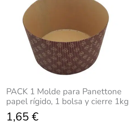
1
bolsa
y
cierre
1kg
cantidad
PACK 1 Molde para Panettone
papel rígido, 1 bolsa y cierre 1kg
1,65
€