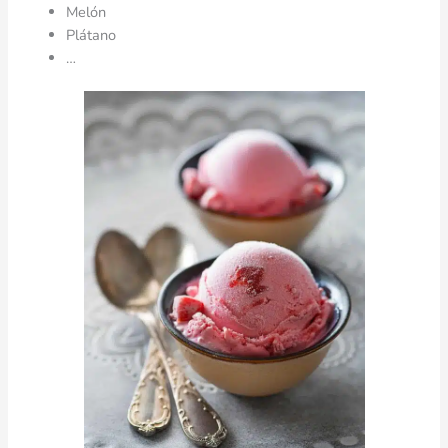
Melón
Plátano
…