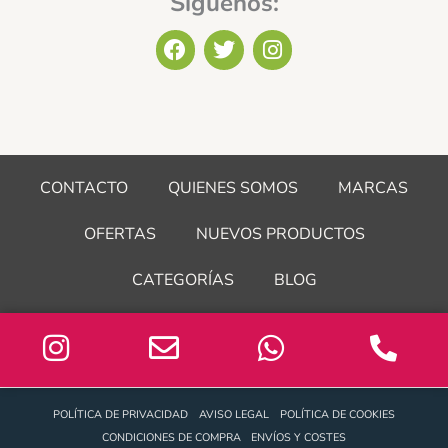
Siguenos:
F
T
I
a
w
n
c
i
s
e
t
t
b
t
a
o
e
g
o
r
r
CONTACTO
QUIENES SOMOS
MARCAS
k
a
m
OFERTAS
NUEVOS PRODUCTOS
CATEGORÍAS
BLOG
POLÍTICA DE PRIVACIDAD
AVISO LEGAL
POLÍTICA DE COOKIES
CONDICIONES DE COMPRA
ENVÍOS Y COSTES