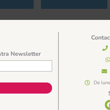
Contac
stra Newsletter
De lune