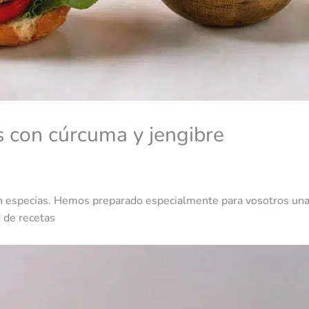
as con cúrcuma y jengibre
n especias. Hemos preparado especialmente para vosotros una
 de recetas