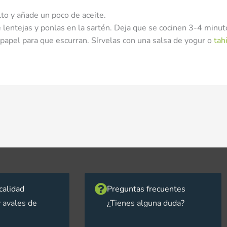
to y añade un poco de aceite.
 lentejas y ponlas en la sartén. Deja que se cocinen 3-4 minut
papel para que escurran. Sírvelas con una salsa de yogur o
tah
calidad
Preguntas frecuentes
 avales de
¿Tienes alguna duda?