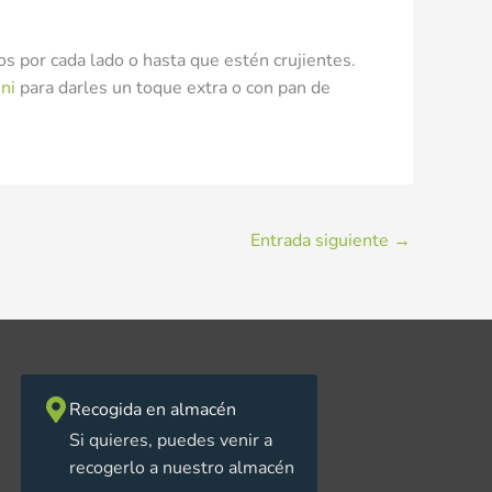
os por cada lado o hasta que estén crujientes.
ini
para darles un toque extra o con pan de
Entrada siguiente
→
Recogida en almacén
Si quieres, puedes venir a
recogerlo a nuestro almacén