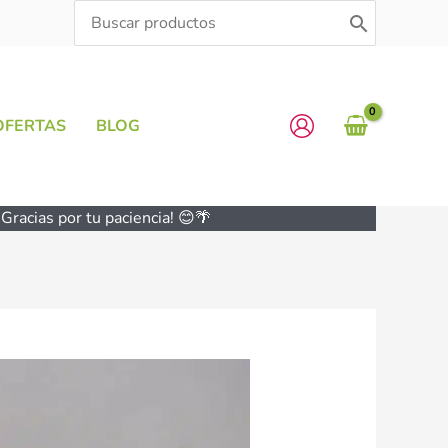
Search
for:
OFERTAS
BLOG
Gracias por tu paciencia! 😊🌴