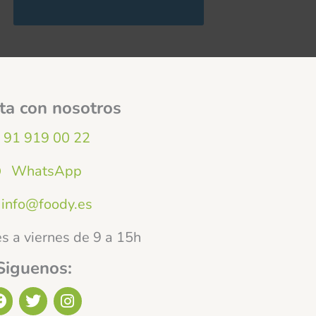
ta con nosotros
91 919 00 22
WhatsApp
info@foody.es
s a viernes de 9 a 15h
Siguenos:
F
T
I
a
w
n