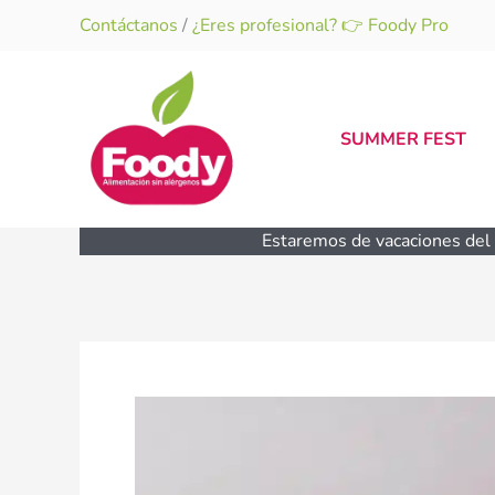
Ir
Contáctanos
/
¿Eres profesional? 👉 Foody Pro
al
contenido
SUMMER FEST
Estaremos de vacaciones del 1