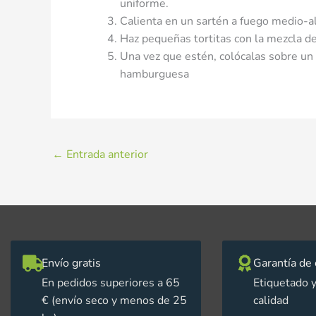
uniforme.
Calienta en un sartén a fuego medio-al
Haz pequeñas tortitas con la mezcla de
Una vez que estén, colócalas sobre un 
hamburguesa
←
Entrada anterior
Envío gratis
Garantía de 
En pedidos superiores a 65
Etiquetado y
€ (envío seco y menos de 25
calidad