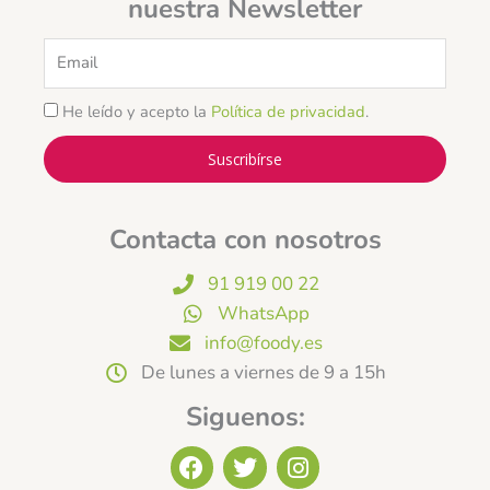
nuestra Newsletter
Email
He leído y acepto la
Política de privacidad
.
Suscribírse
Contacta con nosotros
91 919 00 22
WhatsApp
info@foody.es
De lunes a viernes de 9 a 15h
Siguenos:
F
T
I
a
w
n