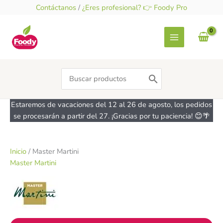
Ir
Contáctanos
/
¿Eres profesional? 👉 Foody Pro
al
contenido
Search
for:
Estaremos de vacaciones del 12 al 26 de agosto, los pedidos
se procesarán a partir del 27. ¡Gracias por tu paciencia! 😊🌴
Inicio
/ Master Martini
Master Martini