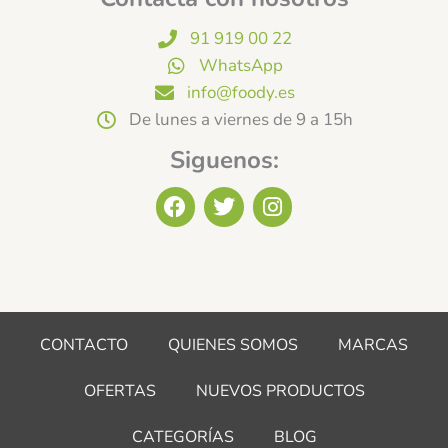
91 919 00 22
WhatsApp
info@foody.es
De lunes a viernes de 9 a 15h
Siguenos:
F
T
I
a
w
n
c
i
s
e
t
t
b
t
a
o
e
g
o
r
r
CONTACTO
QUIENES SOMOS
MARCAS
k
a
m
OFERTAS
NUEVOS PRODUCTOS
CATEGORÍAS
BLOG