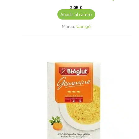
2,05
€
Añadir al carrito
Marca:
Canigó