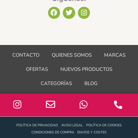
F
T
I
a
w
n
c
i
s
e
t
t
b
t
a
o
e
g
o
r
r
CONTACTO
QUIENES SOMOS
MARCAS
k
a
m
OFERTAS
NUEVOS PRODUCTOS
CATEGORÍAS
BLOG
POLÍTICA DE PRIVACIDAD
AVISO LEGAL
POLÍTICA DE COOKIES
CONDICIONES DE COMPRA
ENVÍOS Y COSTES