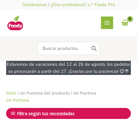
Ir
Contáctanos
/
¿Eres profesional? 👉 Foody Pro
al
contenido
Search
for:
Estaremos de vacaciones del 12 al 26 de agosto, los pedidos
se procesarán a partir del 27. ¡Gracias por tu paciencia! 😊🌴
Inicio
/ sin fructosa del producto / sin fructosa
sin fructosa
Filtra según tus necesidades