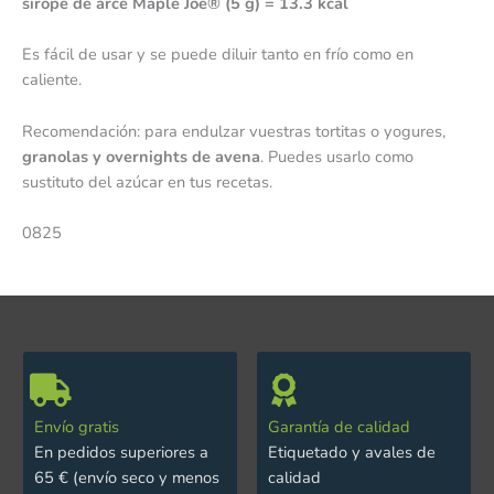
sirope de arce Maple Joe® (5 g) = 13.3 kcal
Es fácil de usar y se puede diluir tanto en frío como en
caliente.
Recomendación: para endulzar vuestras tortitas o yogures,
granolas y overnights de avena
. Puedes usarlo como
sustituto del azúcar en tus recetas.
0825
Envío gratis
Garantía de calidad
En pedidos superiores a
Etiquetado y avales de
65 € (envío seco y menos
calidad