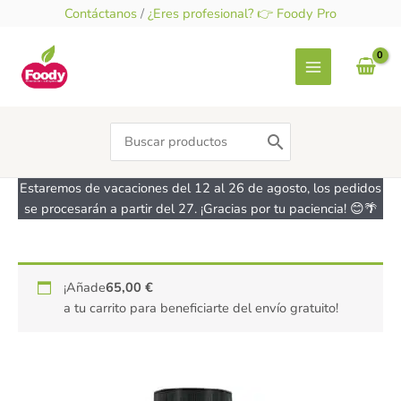
Ir
Contáctanos
/
¿Eres profesional? 👉 Foody Pro
al
contenido
Search
for:
Estaremos de vacaciones del 12 al 26 de agosto, los pedidos
se procesarán a partir del 27. ¡Gracias por tu paciencia! 😊🌴
Sirope
¡Añade
65,00
€
de
a tu carrito para beneficiarte del envío gratuito!
arce
Maple
Joe®
-
sin