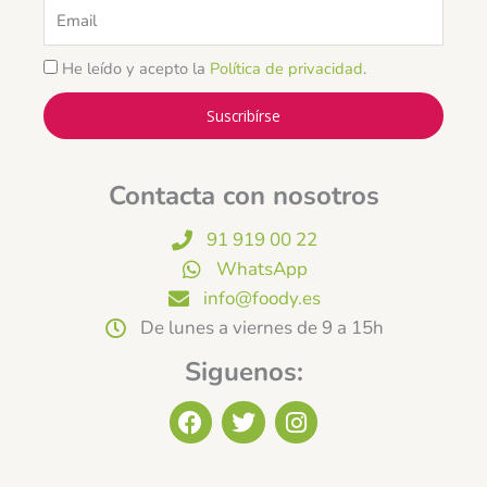
Email
He leído y acepto la
Política de privacidad
.
Suscribírse
Contacta con nosotros
91 919 00 22
WhatsApp
info@foody.es
De lunes a viernes de 9 a 15h
Siguenos:
F
T
I
a
w
n
c
i
s
e
t
t