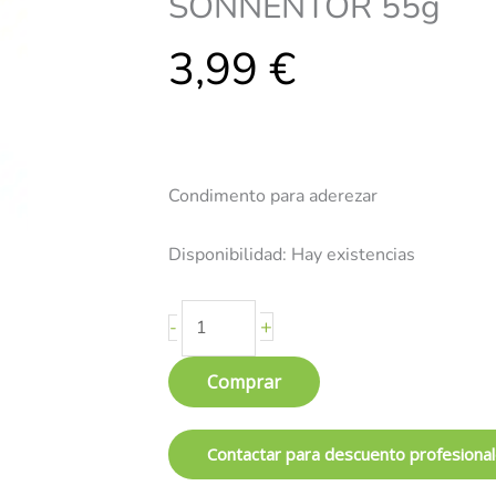
SONNENTOR 55g
-
3,99
SONNENTOR
€
55g
cantidad
Condimento para aderezar
Disponibilidad:
Hay existencias
+
-
Comprar
Contactar para descuento profesiona