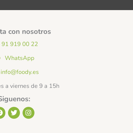
ta con nosotros
91 919 00 22
WhatsApp
info@foody.es
s a viernes de 9 a 15h
Siguenos:
F
T
I
a
w
n
c
i
s
e
t
t