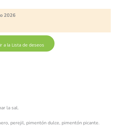
to 2026
r a la Lista de deseos
r la sal.
mero, perejil, pimentón dulce, pimentón picante.