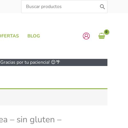
Search
for:
OFERTAS
BLOG
Gracias por tu paciencia! 😊🌴
a – sin gluten –