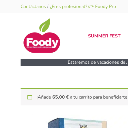
Ir
Contáctanos
/
¿Eres profesional? 👉 Foody Pro
al
contenido
SUMMER FEST
Estaremos de vacaciones del 1
¡Añade
65,00
€
a tu carrito para beneficiarte