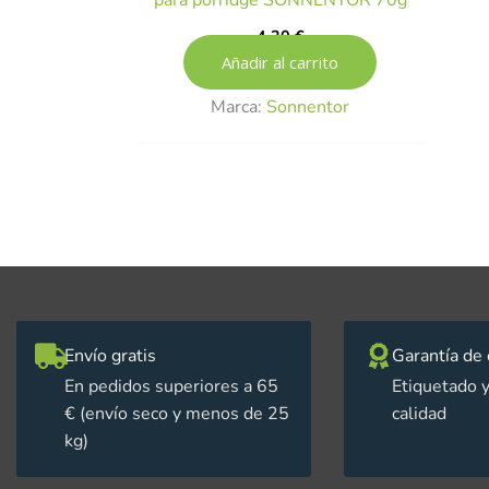
para porridge SONNENTOR 70g
4,20
€
Añadir al carrito
Marca:
Sonnentor
Envío gratis
Garantía de 
En pedidos superiores a 65
Etiquetado y
€ (envío seco y menos de 25
calidad
kg)