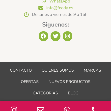
WhatsApp
info@foody.es
De lunes a viernes de 9 a 15h
Siguenos:
F
T
I
a
w
n
c
i
s
e
t
t
b
t
a
o
e
g
o
r
r
CONTACTO
QUIENES SOMOS
MARCAS
k
a
m
OFERTAS
NUEVOS PRODUCTOS
CATEGORÍAS
BLOG