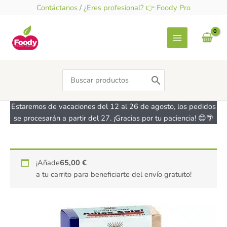
Ir
Contáctanos
/
¿Eres profesional? 👉 Foody Pro
al
contenido
Search
for:
Estaremos de vacaciones del 12 al 26 de agosto, los pedidos
se procesarán a partir del 27. ¡Gracias por tu paciencia! 😊🌴
Adios
¡Añade
65,00
€
Sal!
a tu carrito para beneficiarte del envío gratuito!
Picante
-
sin
gluten
-