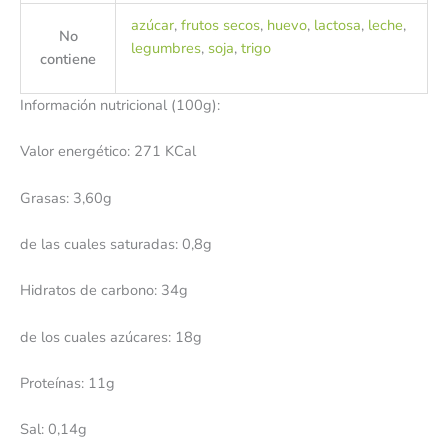
azúcar
,
frutos secos
,
huevo
,
lactosa
,
leche
,
No
legumbres
,
soja
,
trigo
contiene
Información nutricional (100g):
Valor energético: 271 KCal
Grasas: 3,60g
de las cuales saturadas: 0,8g
Hidratos de carbono: 34g
de los cuales azúcares: 18g
Proteínas: 11g
Sal: 0,14g