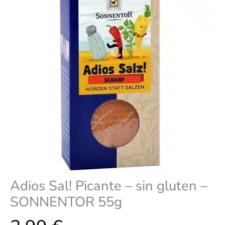
SONNENTOR
55g
cantidad
Adios Sal! Picante – sin gluten –
SONNENTOR 55g