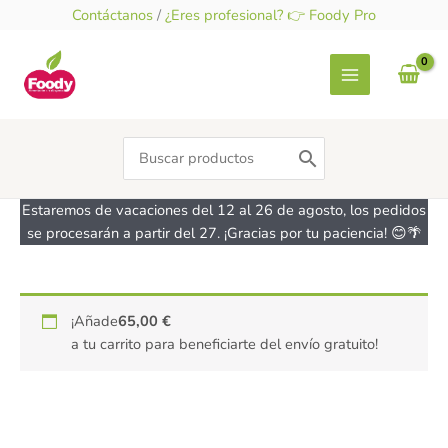
Ir
Contáctanos
/
¿Eres profesional? 👉 Foody Pro
al
contenido
Search
for:
Estaremos de vacaciones del 12 al 26 de agosto, los pedidos
se procesarán a partir del 27. ¡Gracias por tu paciencia! 😊🌴
Mezcla
¡Añade
65,00
€
de
a tu carrito para beneficiarte del envío gratuito!
especias
ecológicas
para
pizza
y