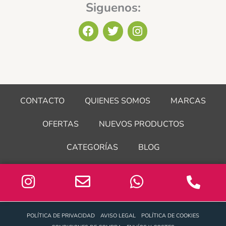
Siguenos:
F
T
I
a
w
n
c
i
s
e
t
t
b
t
a
o
e
g
o
r
r
CONTACTO
QUIENES SOMOS
MARCAS
k
a
m
OFERTAS
NUEVOS PRODUCTOS
CATEGORÍAS
BLOG
POLÍTICA DE PRIVACIDAD
AVISO LEGAL
POLÍTICA DE COOKIES