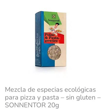
pasta
-
sin
gluten
-
SONNENTOR
20g
cantidad
Mezcla de especias ecológicas
para pizza y pasta – sin gluten –
SONNENTOR 20g