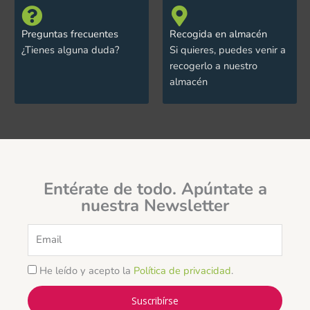
Preguntas frecuentes
Recogida en almacén
¿Tienes alguna duda?
Si quieres, puedes venir a
recogerlo a nuestro
almacén
Entérate de todo. Apúntate a
nuestra Newsletter
Email
He leído y acepto la
Política de privacidad
.
Suscribírse