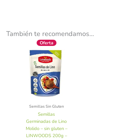
También te recomendamos…
El
El
Oferta
precio
precio
original
actual
era:
es:
5,85 €.
5,26 €.
Semillas Sin Gluten
Semillas
Germinadas de Lino
Molido – sin gluten –
LINWOODS 200g –