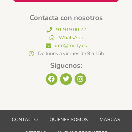
Contacta con nosotros
91 919 00 22
WhatsApp
info@foody.es
De lunes a viernes de 9 a 15h
Siguenos:
F
T
I
a
w
n
c
i
s
e
t
t
b
t
a
o
e
g
o
r
r
CONTACTO
QUIENES SOMOS
MARCAS
k
a
m