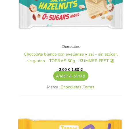
Chocolates
Chocolate blanco con avellanas y sal – sin azúcar,
sin gluten – TORRAS 60g – SUMMER FEST 🏖️
2,00
€
1,80
€
Añadir al carrito
Marca:
Chocolates Torras