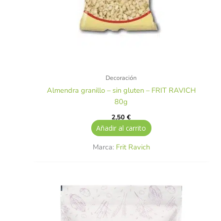
Decoración
Almendra granillo – sin gluten – FRIT RAVICH
80g
2,50
€
Añadir al carrito
Marca:
Frit Ravich