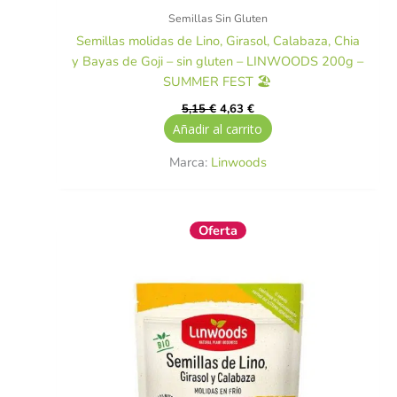
Semillas Sin Gluten
Semillas molidas de Lino, Girasol, Calabaza, Chia
y Bayas de Goji – sin gluten – LINWOODS 200g –
SUMMER FEST 🏖️
5,15
€
4,63
€
Añadir al carrito
Marca:
Linwoods
El
El
Oferta
precio
precio
original
actual
era:
es:
5,15 €.
4,63 €.