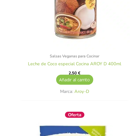
Salsas Veganas para Cocinar
Leche de Coco especial Cocina AROY D 400ml
2,50
€
Añadir al carrito
Marca:
Aroy-D
El
El
Oferta
precio
precio
original
actual
era:
es:
5,85 €.
5,26 €.