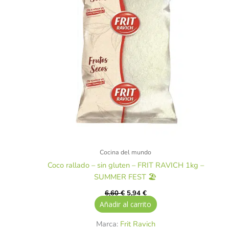
Cocina del mundo
Coco rallado – sin gluten – FRIT RAVICH 1kg –
SUMMER FEST 🏖️
6,60
€
5,94
€
Añadir al carrito
Marca:
Frit Ravich