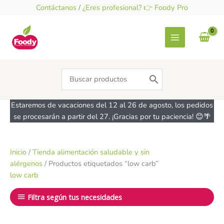
Ir
Contáctanos
/
¿Eres profesional? 👉 Foody Pro
al
contenido
Search
for:
Estaremos de vacaciones del 12 al 26 de agosto, los pedidos
se procesarán a partir del 27. ¡Gracias por tu paciencia! 😊🌴
Inicio
/
Tienda alimentación saludable y sin
alérgenos
/ Productos etiquetados “low carb”
low carb
Filtra según tus necesidades