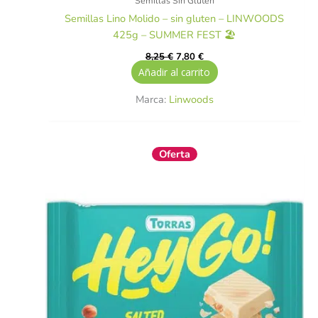
Semillas Sin Gluten
Semillas Lino Molido – sin gluten – LINWOODS
425g – SUMMER FEST 🏖️
8,25
€
7,80
€
Añadir al carrito
Marca:
Linwoods
El
El
Oferta
precio
precio
original
actual
era:
es:
2,00 €.
1,80 €.