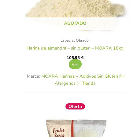
AGOTADO
Especial Obrador
Harina de almendra – sin gluten – MOARA 10kg
105,95
€
Ver
Marca:
MOARA Harinas y Aditivos Sin Gluten Ni
Alérgenos ✅ Tienda
El
El
Oferta
precio
precio
original
actual
era:
es:
6,60 €.
5,94 €.