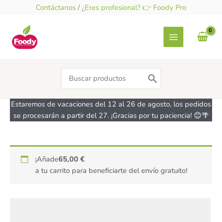
Ir
Contáctanos
/
¿Eres profesional? 👉 Foody Pro
al
contenido
Search
for:
Estaremos de vacaciones del 12 al 26 de agosto, los pedidos
se procesarán a partir del 27. ¡Gracias por tu paciencia! 😊🌴
Chocolate
¡Añade
65,00
€
Blanco
a tu carrito para beneficiarte del envío gratuito!
Stevia
sin
azúcar
-
sin