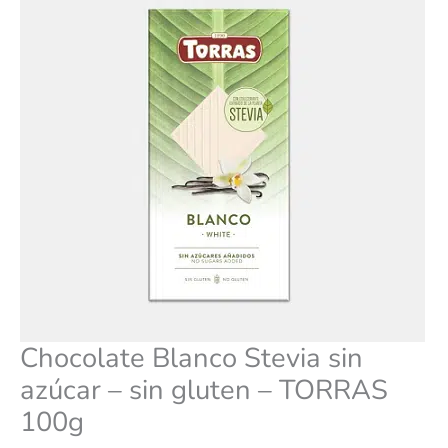
gluten
-
TORRAS
100g
cantidad
Chocolate Blanco Stevia sin
azúcar – sin gluten – TORRAS
100g