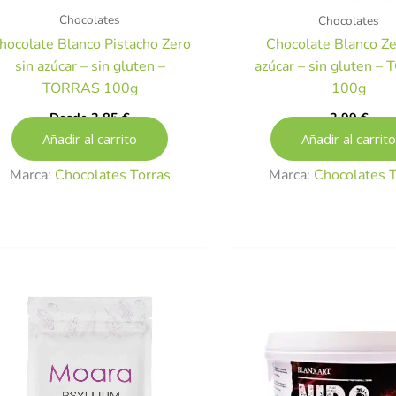
Chocolates
Chocolates
hocolate Blanco Pistacho Zero
Chocolate Blanco Ze
sin azúcar – sin gluten –
azúcar – sin gluten –
TORRAS 100g
100g
Desde
2,85
€
2,99
€
Añadir al carrito
Añadir al carrito
Marca:
Chocolates Torras
Marca:
Chocolates T