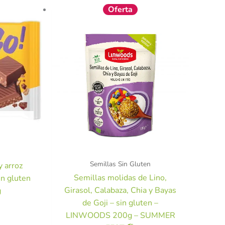
El
El
Oferta
precio
precio
original
actual
era:
es:
5,15 €.
4,63 €.
Semillas Sin Gluten
y arroz
Semillas molidas de Lino,
sin gluten
Girasol, Calabaza, Chia y Bayas
g
de Goji – sin gluten –
LINWOODS 200g – SUMMER