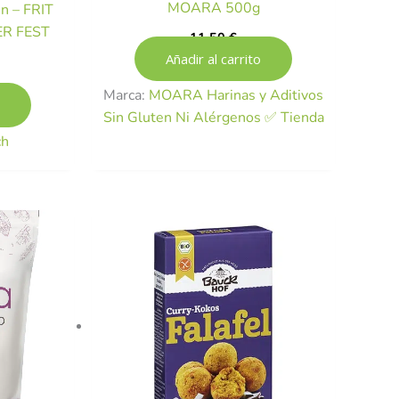
MOARA 500g
en – FRIT
ER FEST
11,50
€
Añadir al carrito
Marca:
MOARA Harinas y Aditivos
Sin Gluten Ni Alérgenos ✅ Tienda
ch