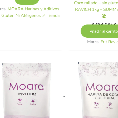
Coco rallado – sin glut
rca:
MOARA Harinas y Aditivos
RAVICH 1kg – SUMM
n Gluten Ni Alérgenos ✅ Tienda
🏖️
6,60
€
5,94
€
Añadir al carrito
Marca:
Frit Ravi