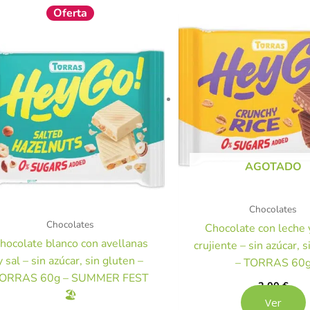
El
El
Oferta
precio
precio
original
actual
era:
es:
2,00 €.
1,80 €.
AGOTADO
Chocolates
Chocolates
Chocolate con leche 
hocolate blanco con avellanas
crujiente – sin azúcar, 
y sal – sin azúcar, sin gluten –
– TORRAS 60
ORRAS 60g – SUMMER FEST
2,00
€
🏖️
Ver