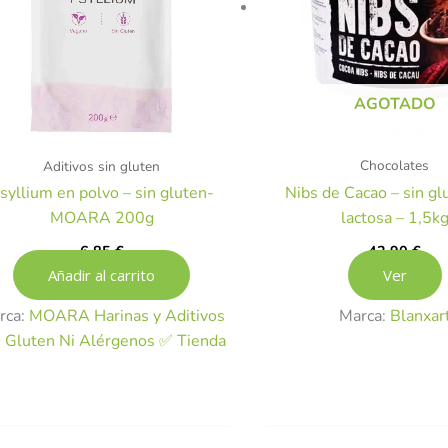
AGOTADO
Chocolates
Aditivos sin gluten
Nibs de Cacao – sin glu
syllium en polvo – sin gluten-
lactosa – 1,5k
MOARA 200g
42,90
€
6,85
€
Ver
Añadir al carrito
Marca:
Blanxar
rca:
MOARA Harinas y Aditivos
n Gluten Ni Alérgenos ✅ Tienda