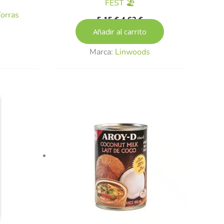
FEST 🏖️
orras
5,15
€
4,63
€
Añadir al carrito
Marca:
Linwoods