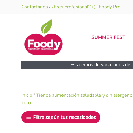
Ir
Contáctanos
/
¿Eres profesional? 👉 Foody Pro
al
contenido
SUMMER FEST
Estaremos de vacaciones del 1
Inicio
/
Tienda alimentación saludable y sin alérgeno
keto
Filtra según tus necesidades