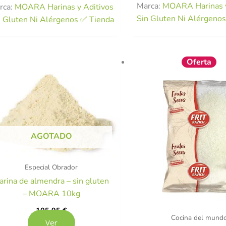
Marca:
MOARA Harinas y
rca:
MOARA Harinas y Aditivos
Sin Gluten Ni Alérgeno
n Gluten Ni Alérgenos ✅ Tienda
El
E
Oferta
precio
p
original
a
era:
e
6,60 €.
5
AGOTADO
Especial Obrador
arina de almendra – sin gluten
– MOARA 10kg
105,95
€
Cocina del mund
Ver