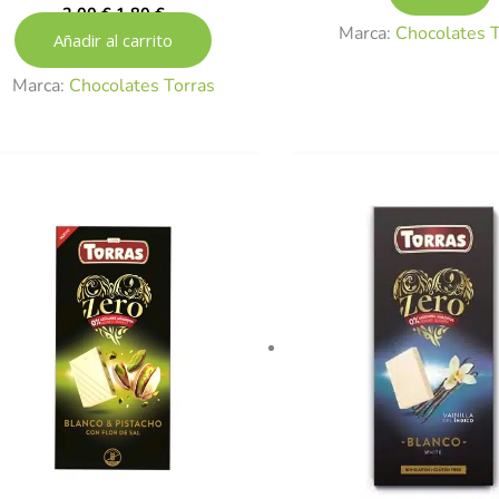
2,00
€
1,80
€
Marca:
Chocolates T
Añadir al carrito
Marca:
Chocolates Torras