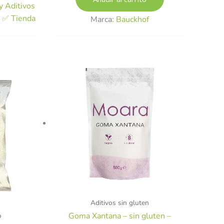
 Aditivos
s ✅ Tienda
Marca:
Bauckhof
l
recio
ctual
s:
,94 €.
Aditivos sin gluten
Goma Xantana – sin gluten –
o