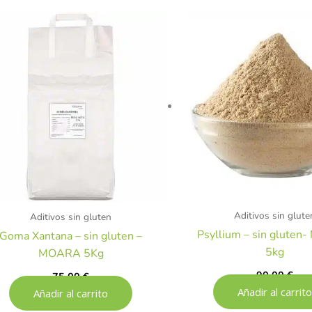
Aditivos sin glute
Aditivos sin gluten
Psyllium – sin glute
Goma Xantana – sin gluten –
5kg
MOARA 5Kg
90,00
€
75,00
€
Añadir al carrito
Añadir al carrito