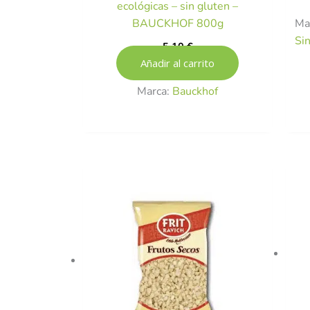
ecológicas – sin gluten –
Ma
BAUCKHOF 800g
Si
5,10
€
Añadir al carrito
Marca:
Bauckhof