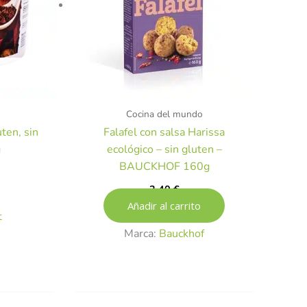
Cocina del mundo
ten, sin
Falafel con salsa Harissa
g
ecológico – sin gluten –
BAUCKHOF 160g
2,40
€
Añadir al carrito
t
Marca:
Bauckhof