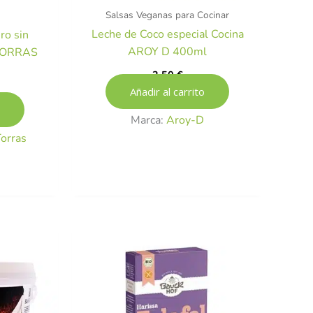
Salsas Veganas para Cocinar
Leche de Coco especial Cocina
ro sin
AROY D 400ml
 TORRAS
2,50
€
Añadir al carrito
Marca:
Aroy-D
orras