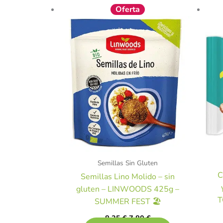
El
El
Oferta
precio
precio
original
actual
era:
es:
8,25 €.
7,80 €.
Semillas Sin Gluten
C
Semillas Lino Molido – sin
gluten – LINWOODS 425g –
T
SUMMER FEST 🏖️
8,25
€
7,80
€