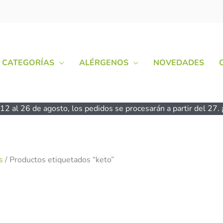
CATEGORÍAS
ALÉRGENOS
NOVEDADES
2 al 26 de agosto, los pedidos se procesarán a partir del 27. ¡
s
/ Productos etiquetados “keto”