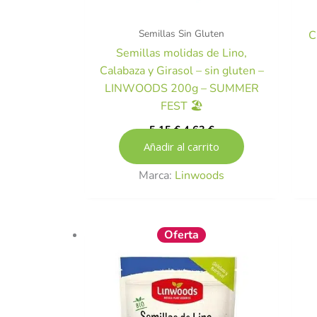
Semillas Sin Gluten
C
Semillas molidas de Lino,
Calabaza y Girasol – sin gluten –
LINWOODS 200g – SUMMER
FEST 🏖️
5,15
€
4,63
€
Añadir al carrito
Marca:
Linwoods
El
El
Oferta
precio
precio
original
actual
era:
es:
5,85 €.
5,26 €.