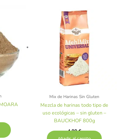
n
Mix de Harinas Sin Gluten
n- MOARA
Mezcla de harinas todo tipo de
uso ecológicas – sin gluten –
BAUCKHOF 800g
4,99
€
Añadir al carrito