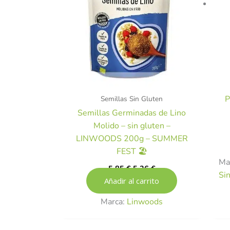
P
Semillas Sin Gluten
Semillas Germinadas de Lino
Molido – sin gluten –
LINWOODS 200g – SUMMER
FEST 🏖️
Ma
5,85
€
5,26
€
Si
Añadir al carrito
Marca:
Linwoods