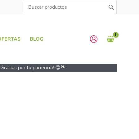
Search
for:
OFERTAS
BLOG
Gracias por tu paciencia! 😊🌴