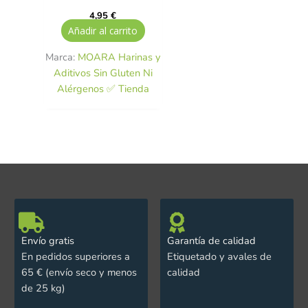
4,95
€
Añadir al carrito
Marca:
MOARA Harinas y
Aditivos Sin Gluten Ni
Alérgenos ✅ Tienda
Envío gratis
Garantía de calidad
En pedidos superiores a
Etiquetado y avales de
65 € (envío seco y menos
calidad
de 25 kg)