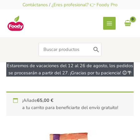
Ir
Contáctanos
/
¿Eres profesional? 👉 Foody Pro
al
contenido
Search
for:
Estaremos de vacaciones del 12 al 26 de agosto, los pedidos
se procesarán a partir del 27. ¡Gracias por tu paciencia! 😊🌴
Mezcla
¡Añade
65,00
€
de
a tu carrito para beneficiarte del envío gratuito!
harinas
todo
tipo
de
uso