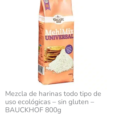
ecológicas
-
sin
gluten
-
BAUCKHOF
800g
cantidad
Mezcla de harinas todo tipo de
uso ecológicas – sin gluten –
BAUCKHOF 800g