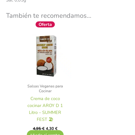
Sal: 0,05g
También te recomendamos…
El
El
Oferta
precio
precio
original
actual
era:
es:
4,95 €.
4,30 €.
Salsas Veganas para
Cocinar
Crema de coco
cocinar AROY D 1
Litro – SUMMER
FEST 🏖️
4,95
€
4,30
€