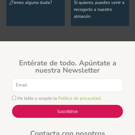
¿Tienes alguna duda?
Si quieres, puedes venir a
recogerlo a nuestro
almacén
Entérate de todo. Apúntate a
nuestra Newsletter
Email
He leído y acepto la
Política de privacidad
.
Suscribírse
Contacta con nosotros