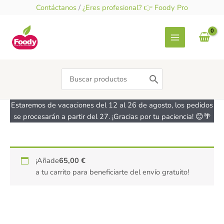
Ir
Contáctanos
/
¿Eres profesional? 👉 Foody Pro
al
contenido
Search
for:
Estaremos de vacaciones del 12 al 26 de agosto, los pedidos
se procesarán a partir del 27. ¡Gracias por tu paciencia! 😊🌴
Leche
¡Añade
65,00
€
de
a tu carrito para beneficiarte del envío gratuito!
Coco
especial
Cocina
AROY
D