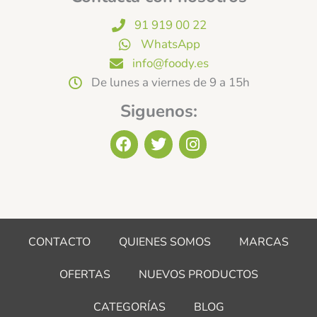
91 919 00 22
WhatsApp
info@foody.es
De lunes a viernes de 9 a 15h
Siguenos:
F
T
I
a
w
n
c
i
s
e
t
t
b
t
a
o
e
g
o
r
r
CONTACTO
QUIENES SOMOS
MARCAS
k
a
m
OFERTAS
NUEVOS PRODUCTOS
CATEGORÍAS
BLOG