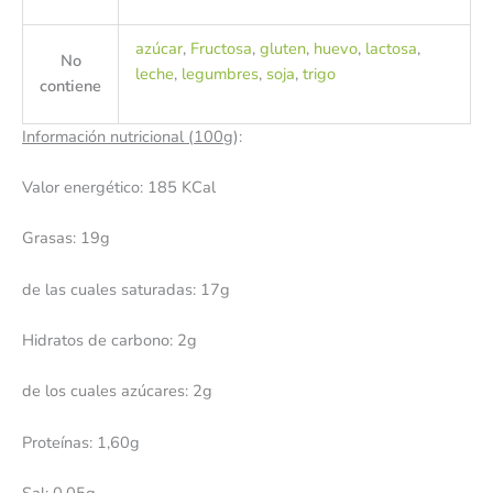
azúcar
,
Fructosa
,
gluten
,
huevo
,
lactosa
,
No
leche
,
legumbres
,
soja
,
trigo
contiene
Información nutricional (100g
):
Valor energético: 185 KCal
Grasas: 19g
de las cuales saturadas: 17g
Hidratos de carbono: 2g
de los cuales azúcares: 2g
Proteínas: 1,60g