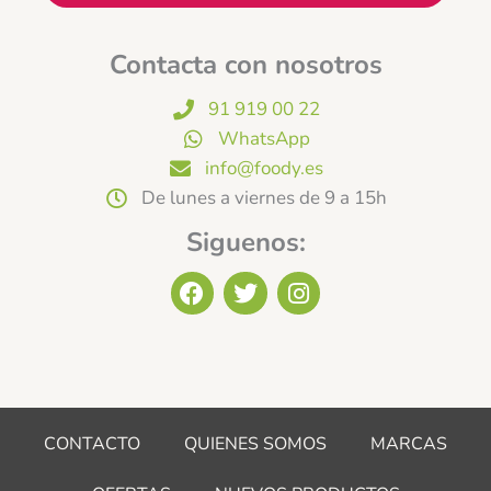
Contacta con nosotros
91 919 00 22
WhatsApp
info@foody.es
De lunes a viernes de 9 a 15h
Siguenos:
F
T
I
a
w
n
c
i
s
e
t
t
b
t
a
o
e
g
o
r
r
CONTACTO
QUIENES SOMOS
MARCAS
k
a
m