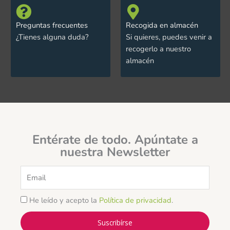
Preguntas frecuentes
Recogida en almacén
¿Tienes alguna duda?
Si quieres, puedes venir a
recogerlo a nuestro
almacén
Entérate de todo. Apúntate a
nuestra Newsletter
Email
He leído y acepto la
Política de privacidad
.
Suscribírse