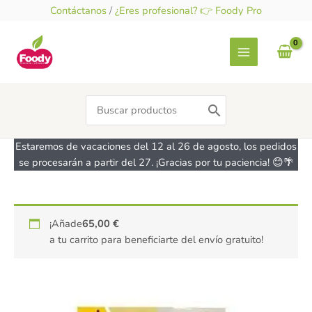
Ir
Contáctanos
/
¿Eres profesional? 👉 Foody Pro
al
contenido
Search
for:
Estaremos de vacaciones del 12 al 26 de agosto, los pedidos
se procesarán a partir del 27. ¡Gracias por tu paciencia! 😊🌴
¡Añade
65,00
€
a tu carrito para beneficiarte del envío gratuito!