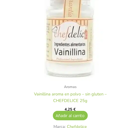
Aromas
Vainillina aroma en polvo – sin gluten –
CHEFDELICE 25g
4,25
€
Añadir al carrito
Marca:
Chefdelice