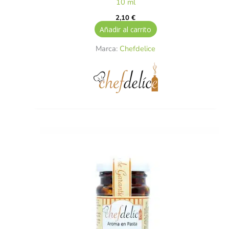
10 ml
2,10
€
Añadir al carrito
Marca:
Chefdelice