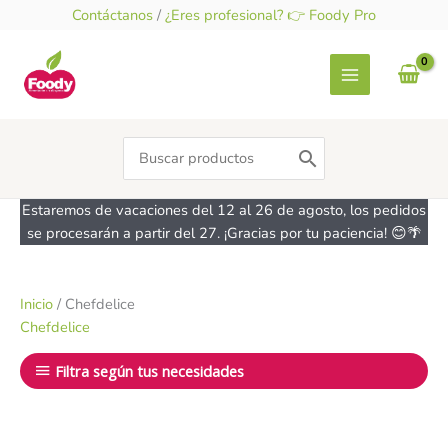
Ir
Contáctanos
/
¿Eres profesional? 👉 Foody Pro
al
contenido
Search
for:
Estaremos de vacaciones del 12 al 26 de agosto, los pedidos
se procesarán a partir del 27. ¡Gracias por tu paciencia! 😊🌴
Inicio
/ Chefdelice
Chefdelice
Filtra según tus necesidades