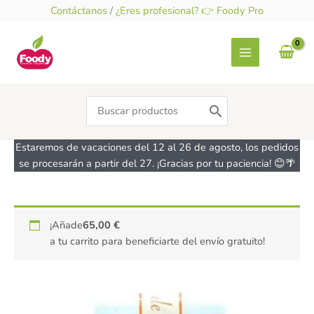
Ir
Contáctanos
/
¿Eres profesional? 👉 Foody Pro
al
contenido
Search
for:
Estaremos de vacaciones del 12 al 26 de agosto, los pedidos
se procesarán a partir del 27. ¡Gracias por tu paciencia! 😊🌴
Aroma
¡Añade
65,00
€
de
a tu carrito para beneficiarte del envío gratuito!
Vainilla
en
pasta
-
sin