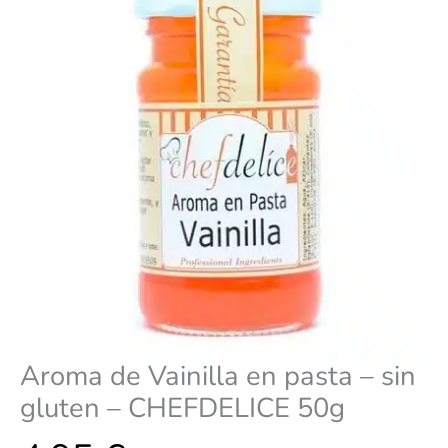
gluten
-
CHEFDELICE
50g
cantidad
Aroma de Vainilla en pasta – sin
gluten – CHEFDELICE 50g