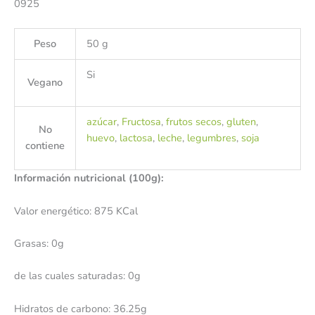
0925
Peso
50 g
Si
Vegano
azúcar
,
Fructosa
,
frutos secos
,
gluten
,
No
huevo
,
lactosa
,
leche
,
legumbres
,
soja
contiene
Información nutricional (100g):
Valor energético: 875 KCal
Grasas: 0g
de las cuales saturadas: 0g
Hidratos de carbono: 36.25g