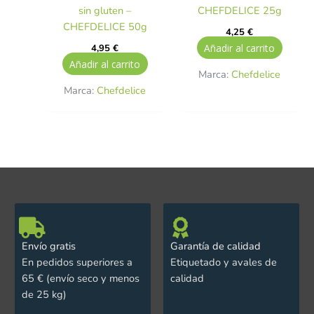
sin gluten –
CHEFDELICE 25g
CHEFDELICE 50g
4,25
€
Añadir al carrito
4,95
€
Añadir al carrito
Marca:
Chefdelice
Marca:
Chefdelice
Envío gratis
Garantía de calidad
En pedidos superiores a
Etiquetado y avales de
65 € (envío seco y menos
calidad
de 25 kg)