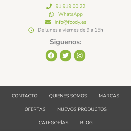
91 919 00 22
WhatsApp
info@foody.es
De lunes a viernes de 9 a 15h
Siguenos:
F
T
I
a
w
n
c
i
s
e
t
t
b
t
a
o
e
g
o
r
r
CONTACTO
QUIENES SOMOS
MARCAS
k
a
m
OFERTAS
NUEVOS PRODUCTOS
CATEGORÍAS
BLOG