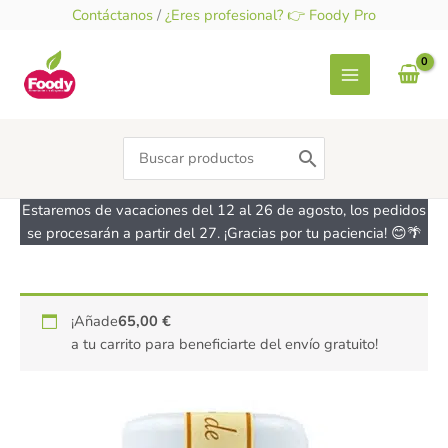
Ir
Contáctanos
/
¿Eres profesional? 👉 Foody Pro
al
contenido
Search
for:
Estaremos de vacaciones del 12 al 26 de agosto, los pedidos
se procesarán a partir del 27. ¡Gracias por tu paciencia! 😊🌴
Bicarbonato
¡Añade
65,00
€
de
a tu carrito para beneficiarte del envío gratuito!
amonio
CHEFDELICE
45g
cantidad