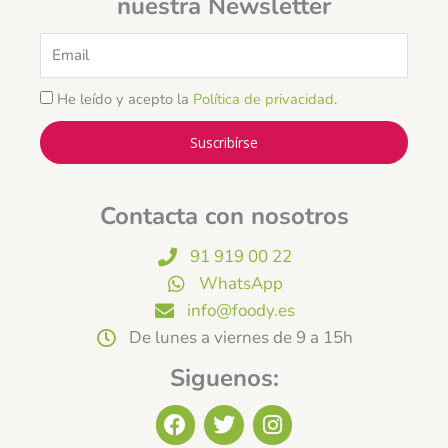
nuestra Newsletter
Email
He leído y acepto la
Política de privacidad
.
Suscribírse
Contacta con nosotros
91 919 00 22
WhatsApp
info@foody.es
De lunes a viernes de 9 a 15h
Siguenos:
F
T
I
a
w
n