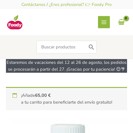
Ir
Contáctanos
/
¿Eres profesional? 👉 Foody Pro
al
contenido
Search
for:
Estaremos de vacaciones del 12 al 26 de agosto, los pedidos
se procesarán a partir del 27. ¡Gracias por tu paciencia! 😊🌴
Aroma
¡Añade
65,00
€
de
a tu carrito para beneficiarte del envío gratuito!
Turrón-
sin
gluten-
CHEFDELICE
10