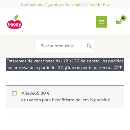
Ir
Contáctanos
/
¿Eres profesional? 👉 Foody Pro
al
contenido
Search
for:
Estaremos de vacaciones del 12 al 26 de agosto, los pedidos
se procesarán a partir del 27. ¡Gracias por tu paciencia! 😊🌴
Aroma
¡Añade
65,00
€
de
a tu carrito para beneficiarte del envío gratuito!
Caramelo
-
sin
gluten-
CHEFDELICE