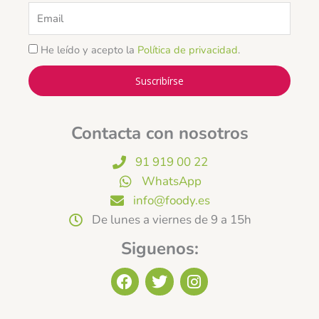
Email
He leído y acepto la
Política de privacidad
.
Suscribírse
Contacta con nosotros
91 919 00 22
WhatsApp
info@foody.es
De lunes a viernes de 9 a 15h
Siguenos:
F
T
I
a
w
n
c
i
s