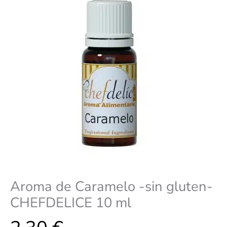
10
ml
cantidad
Aroma de Caramelo -sin gluten-
CHEFDELICE 10 ml