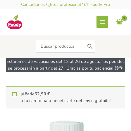
Ir
Contáctanos
/
¿Eres profesional? 👉 Foody Pro
al
contenido
Search
for:
Estaremos de vacaciones del 12 al 26 de agosto, los pedidos
se procesarán a partir del 27. ¡Gracias por tu paciencia! 😊🌴
Aroma
¡Añade
62,90
€
de
a tu carrito para beneficiarte del envío gratuito!
Pistacho
-
sin
gluten-
CHEFDELICE