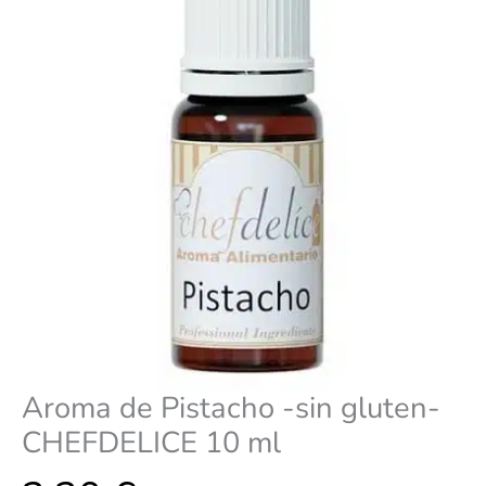
10
ml
cantidad
Aroma de Pistacho -sin gluten-
CHEFDELICE 10 ml