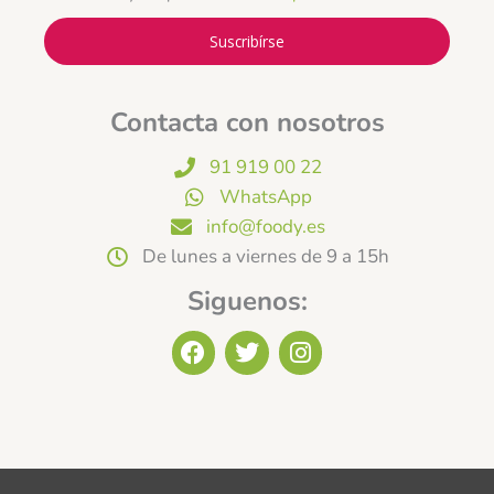
Suscribírse
Contacta con nosotros
91 919 00 22
WhatsApp
info@foody.es
De lunes a viernes de 9 a 15h
Siguenos:
F
T
I
a
w
n
c
i
s
e
t
t
b
t
a
o
e
g
o
r
r