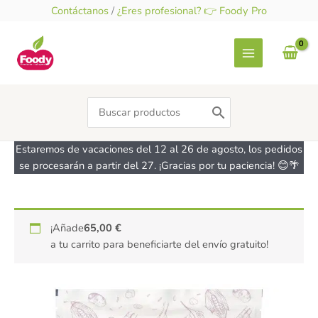
Ir
Contáctanos
/
¿Eres profesional? 👉 Foody Pro
al
contenido
Search
for:
Estaremos de vacaciones del 12 al 26 de agosto, los pedidos
se procesarán a partir del 27. ¡Gracias por tu paciencia! 😊🌴
Harina
¡Añade
65,00
€
de
a tu carrito para beneficiarte del envío gratuito!
Coco
ecológica
-
sin
gluten