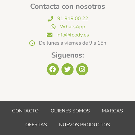
Contacta con nosotros
91 919 00 22
WhatsApp
info@foody.es
De lunes a viernes de 9 a 15h
Siguenos:
F
T
I
a
w
n
c
i
s
e
t
t
b
t
a
o
e
g
o
r
r
CONTACTO
QUIENES SOMOS
MARCAS
k
a
m
OFERTAS
NUEVOS PRODUCTOS