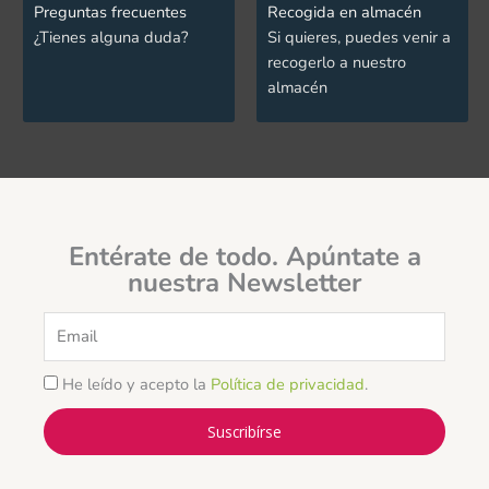
Preguntas frecuentes
Recogida en almacén
¿Tienes alguna duda?
Si quieres, puedes venir a
recogerlo a nuestro
almacén
Entérate de todo. Apúntate a
nuestra Newsletter
Email
He leído y acepto la
Política de privacidad
.
Suscribírse