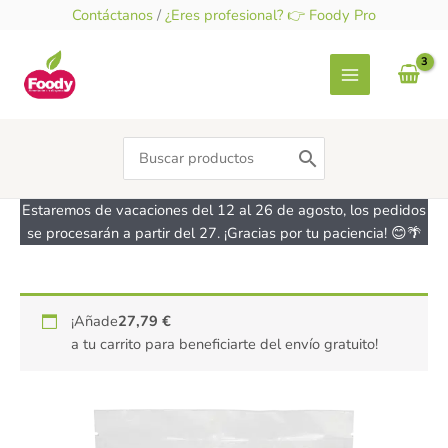
Ir
Contáctanos
/
¿Eres profesional? 👉 Foody Pro
al
contenido
Search
for:
Estaremos de vacaciones del 12 al 26 de agosto, los pedidos
se procesarán a partir del 27. ¡Gracias por tu paciencia! 😊🌴
Té
¡Añade
27,79
€
Verde
a tu carrito para beneficiarte del envío gratuito!
Matcha
Ecológico
-
sin
gluten-