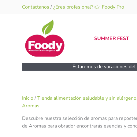
Ir
Contáctanos
/
¿Eres profesional? 👉 Foody Pro
al
contenido
SUMMER FEST
Estaremos de vacaciones del 1
Inicio
/
Tienda alimentación saludable y sin alérgeno
Aromas
Descubre nuestra selección de aromas para repostería
de Aromas para obrador encontrarás esencias y conce