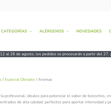
CATEGORÍAS
ALÉRGENOS
NOVEDADES
2 al 26 de agosto, los pedidos se procesarán a partir del 27. ¡
s
/
Especial Obrador
/ Aromas
 profesional, ideales para potenciar el sabor de bizcochos, cr
ntrados de alta calidad, perfectos para aportar intensidad y p