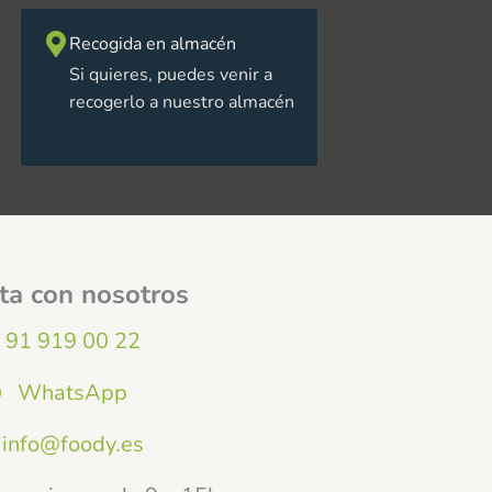
Recogida en almacén
Si quieres, puedes venir a
recogerlo a nuestro almacén
ta con nosotros
91 919 00 22
WhatsApp
info@foody.es