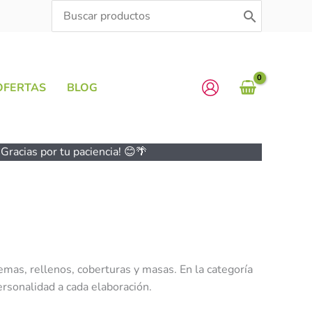
Search
for:
OFERTAS
BLOG
Gracias por tu paciencia! 😊🌴
emas, rellenos, coberturas y masas. En la categoría
ersonalidad a cada elaboración.