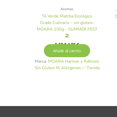
Aromas
Té Verde Matcha Ecológico
Grado Culinario – sin gluten-
MOARA 100g – SUMMER FEST
🏖️
5,50
€
4,95
€
Añadir al carrito
Marca:
MOARA Harinas y Aditivos
Sin Gluten Ni Alérgenos ✅ Tienda