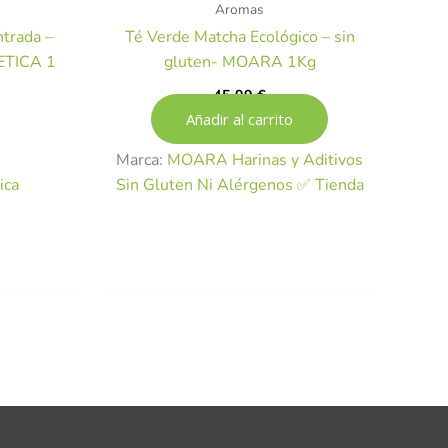
Aromas
trada –
Té Verde Matcha Ecológico – sin
ETICA 1
gluten- MOARA 1Kg
45,99
€
Añadir al carrito
Marca:
MOARA Harinas y Aditivos
ica
Sin Gluten Ni Alérgenos ✅ Tienda