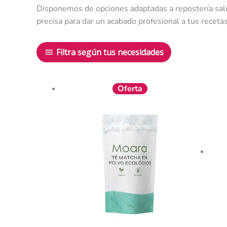
Disponemos de opciones adaptadas a repostería salud
precisa para dar un acabado profesional a tus recetas
Filtra según tus necesidades
El
El
Oferta
precio
precio
original
actual
era:
es:
5,50 €.
4,95 €.