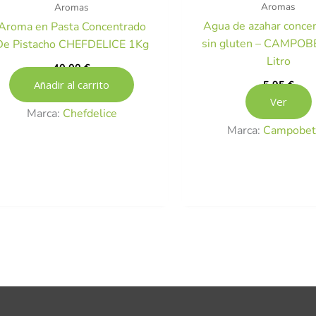
Aromas
Aromas
Agua de azahar concen
Aroma en Pasta Concentrado
sin gluten – CAMPOB
De Pistacho CHEFDELICE 1Kg
Litro
40,00
€
5,95
€
Añadir al carrito
Ver
Marca:
Chefdelice
Marca:
Campobet