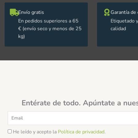
Envío gratis
Garantía de 
En pedidos superiores a 65
Etiquetado y
€ (envío seco y menos de 25
calidad
kg)
Entérate de todo. Apúntate a nue
Email
He leído y acepto la
Política de privacidad
.