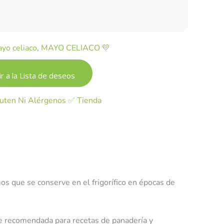
yo celiaco
,
MAYO CELIACO 💛
r a la Lista de deseos
uten Ni Alérgenos ✅ Tienda
s que se conserve en el frigorífico en épocas de
te recomendada para recetas de panadería y