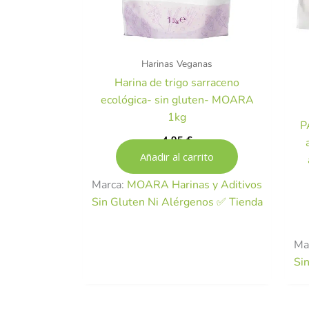
Harinas Veganas
Harina de trigo sarraceno
ecológica- sin gluten- MOARA
1kg
P
4,95
€
Añadir al carrito
Marca:
MOARA Harinas y Aditivos
Sin Gluten Ni Alérgenos ✅ Tienda
Ma
Si