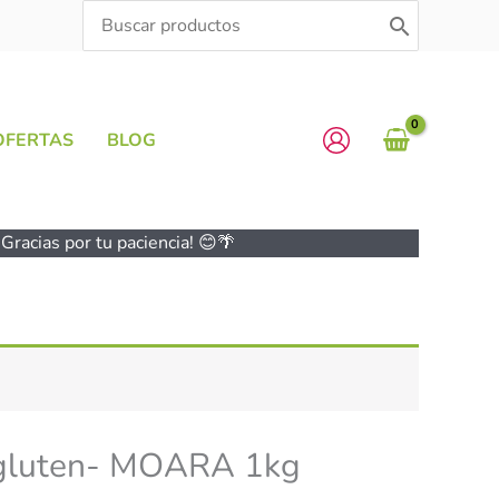
Search
for:
OFERTAS
BLOG
Gracias por tu paciencia! 😊🌴
n gluten- MOARA 1kg