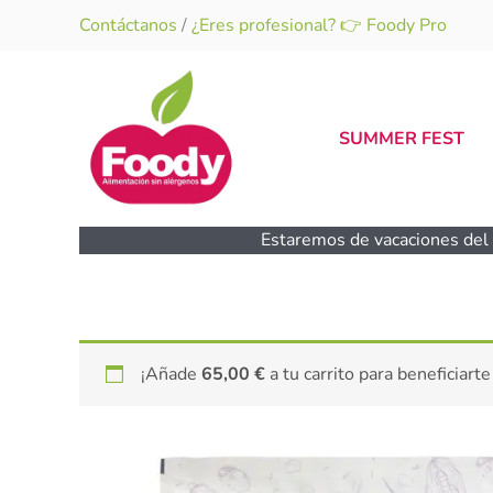
Ir
Contáctanos
/
¿Eres profesional? 👉 Foody Pro
al
contenido
SUMMER FEST
Estaremos de vacaciones del 1
¡Añade
65,00
€
a tu carrito para beneficiarte