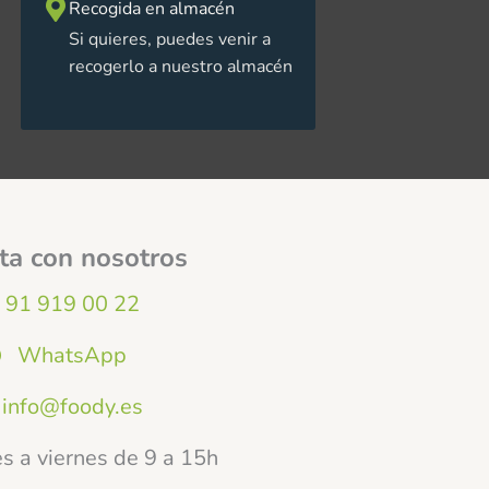
Recogida en almacén
Si quieres, puedes venir a
recogerlo a nuestro almacén
ta con nosotros
91 919 00 22
WhatsApp
info@foody.es
s a viernes de 9 a 15h