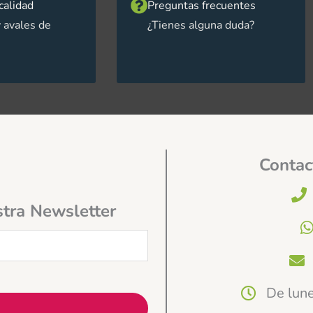
calidad
Preguntas frecuentes
 avales de
¿Tienes alguna duda?
Contac
stra Newsletter
De lune