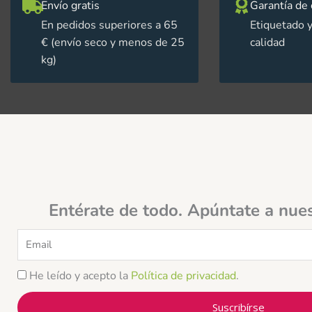
Envío gratis
Garantía de 
En pedidos superiores a 65
Etiquetado y
€ (envío seco y menos de 25
calidad
kg)
Entérate de todo. Apúntate a nue
Email
He leído y acepto la
Política de privacidad
.
Suscribírse