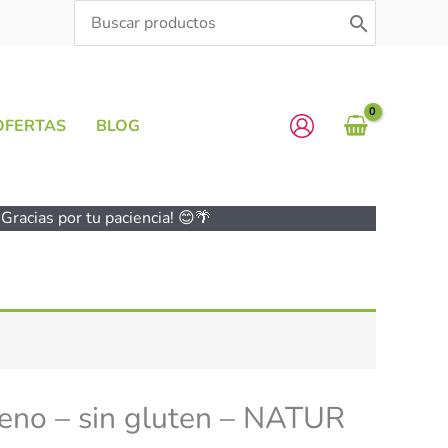
Search
for:
OFERTAS
BLOG
Gracias por tu paciencia! 😊🌴
ceno – sin gluten – NATUR