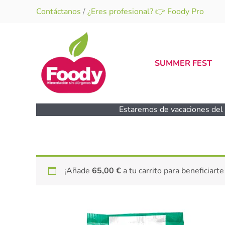
Ir
Contáctanos
/
¿Eres profesional? 👉 Foody Pro
al
contenido
SUMMER FEST
Estaremos de vacaciones del 1
¡Añade
65,00
€
a tu carrito para beneficiarte