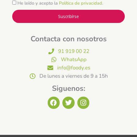
He leído y acepto la
Política de privacidad
.
Suscribírse
Contacta con nosotros
91 919 00 22
WhatsApp
info@foody.es
De lunes a viernes de 9 a 15h
Siguenos:
F
T
I
a
w
n
c
i
s
e
t
t
b
t
a
o
e
g