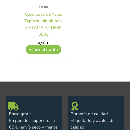
Pasta
Cous Cous de Yuca,
Tapioca -sin gluten-
NAYAMA ATTIEKE
500g
4,50
€
Añadir al carrito
Envío gratis
Garantía de calidad
En pedidos superiores a
Etiquetado y avales de
65 € (envío seco y menos
calidad