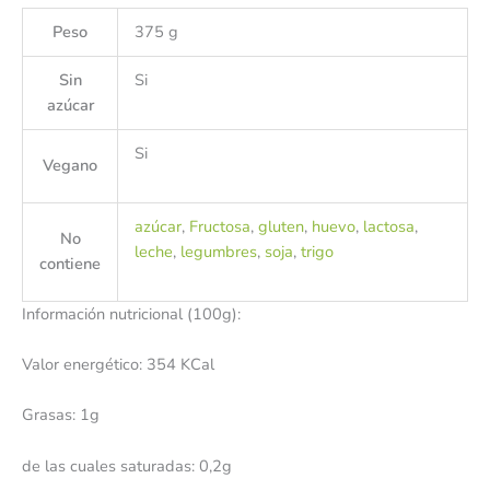
Peso
375 g
Sin
Si
azúcar
Si
Vegano
azúcar
,
Fructosa
,
gluten
,
huevo
,
lactosa
,
No
leche
,
legumbres
,
soja
,
trigo
contiene
Información nutricional (100g):
Valor energético: 354 KCal
Grasas: 1g
de las cuales saturadas: 0,2g