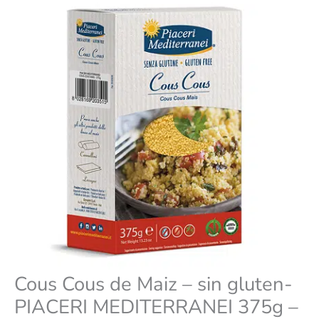
PIACERI
era:
es:
MEDITERRANEI
375g
-
4,35 €.
3,91 €.
SUMMER
FEST
🏖️
cantidad
Cous Cous de Maiz – sin gluten-
PIACERI MEDITERRANEI 375g –