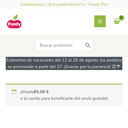
Ir
Contáctanos
/
¿Eres profesional? 👉 Foody Pro
al
contenido
Search
for:
Estaremos de vacaciones del 12 al 26 de agosto, los pedidos
se procesarán a partir del 27. ¡Gracias por tu paciencia! 😊🌴
Cortapastas
¡Añade
65,00
€
con
a tu carrito para beneficiarte del envío gratuito!
expulsor
Petit
Beurre
IBILI
cantidad