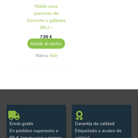
Molde para
planchas de
bizcocho y galletas
IBILI –
7,95
€
Añadir al carrito
Marca:
Ibili
Envío gratis
Garantía de calidad
En pedidos superiores a
Etiquetado y avales de
65 € (envío seco y menos
calidad