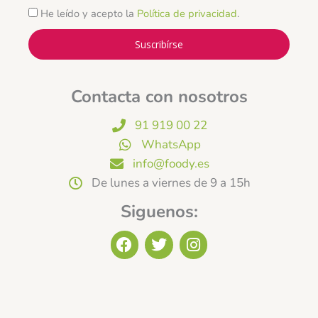
He leído y acepto la
Política de privacidad
.
Suscribírse
Contacta con nosotros
91 919 00 22
WhatsApp
info@foody.es
De lunes a viernes de 9 a 15h
Siguenos:
F
T
I
a
w
n
c
i
s
e
t
t
b
t
a
o
e
g