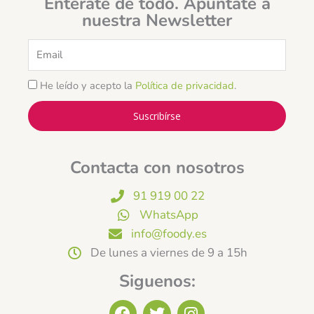
Entérate de todo. Apúntate a
nuestra Newsletter
Email
He leído y acepto la
Política de privacidad
.
Suscribírse
Contacta con nosotros
91 919 00 22
WhatsApp
info@foody.es
De lunes a viernes de 9 a 15h
Siguenos:
F
T
I