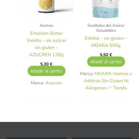
Aromas
Sustitutos del Azúcar
Saludables
Emulsion Butter
Eritritol – sin gluten –
Vainilla – sin azúcar
MOARA 500g
sin gluten –
AZUCREN 120g
5,50
€
Añadir al carrito
5,30
€
Añadir al carrito
Marca:
MOARA Harinas y
Aditivos Sin Gluten Ni
Marca:
Azucren
Alérgenos ✅ Tienda