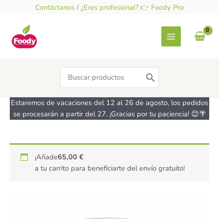
Ir
Contáctanos
/
¿Eres profesional? 👉 Foody Pro
al
contenido
Search
for:
Estaremos de vacaciones del 12 al 26 de agosto, los pedidos
se procesarán a partir del 27. ¡Gracias por tu paciencia! 😊🌴
Emulsion
¡Añade
65,00
€
de
a tu carrito para beneficiarte del envío gratuito!
Limon
-
sin
azúcar
sin