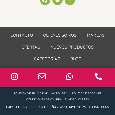
a
w
n
c
i
s
e
t
t
b
t
a
o
e
g
o
r
r
CONTACTO
QUIENES SOMOS
MARCAS
k
a
m
OFERTAS
NUEVOS PRODUCTOS
CATEGORÍAS
BLOG
POLÍTICA DE PRIVACIDAD
AVISO LEGAL
POLÍTICA DE COOKIES
CONDICIONES DE COMPRA
ENVÍOS Y COSTES
COPYRIGHT © 2026 FOODY | DISEÑO Y MANTENIMIENTO WEB
THINK FOCUS