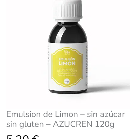
gluten
-
AZUCREN
120g
cantidad
Emulsion de Limon – sin azúcar
sin gluten – AZUCREN 120g