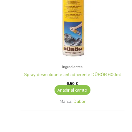
Ingredientes
Spray desmoldante antiadherente DÜBÖR 600ml
6,50
€
Añadir al carrito
Marca:
Dübör