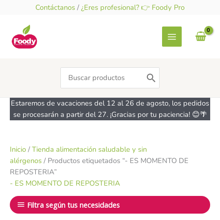
Ir
Contáctanos
/
¿Eres profesional? 👉 Foody Pro
al
contenido
Search
for:
Estaremos de vacaciones del 12 al 26 de agosto, los pedidos
se procesarán a partir del 27. ¡Gracias por tu paciencia! 😊🌴
Inicio
/
Tienda alimentación saludable y sin
alérgenos
/ Productos etiquetados “- ES MOMENTO DE
REPOSTERIA”
- ES MOMENTO DE REPOSTERIA
Filtra según tus necesidades