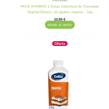
Chocolates
PACK AHORRO 2 Gotas Cobertura de Chocolate
Vegetal Blanco- sin gluten, vegano – 1kg
20,99
€
Añadir al carrito
El
El
Oferta
precio
precio
original
actual
era:
es:
11,40 €.
6,90 €.