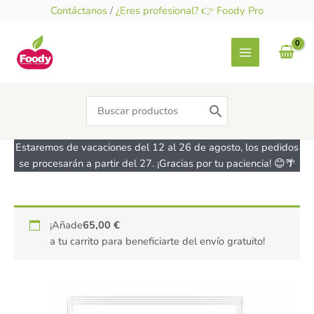
Ir
Contáctanos
/
¿Eres profesional? 👉 Foody Pro
al
contenido
Search
for:
Estaremos de vacaciones del 12 al 26 de agosto, los pedidos
se procesarán a partir del 27. ¡Gracias por tu paciencia! 😊🌴
Ralladura
¡Añade
65,00
€
de
a tu carrito para beneficiarte del envío gratuito!
Cáscara
de
Limón
ecológica
BIOVEGAN