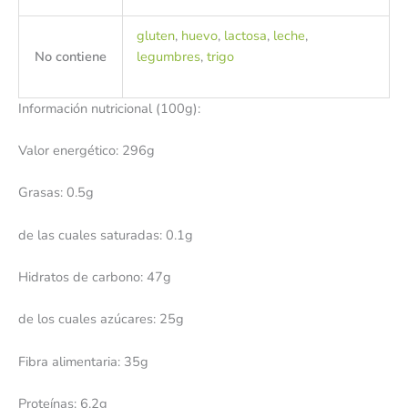
gluten
,
huevo
,
lactosa
,
leche
,
No contiene
legumbres
,
trigo
Información nutricional (100g):
Valor energético: 296g
Grasas: 0.5g
de las cuales saturadas: 0.1g
Hidratos de carbono: 47g
de los cuales azúcares: 25g
Fibra alimentaria: 35g
Proteínas: 6.2g