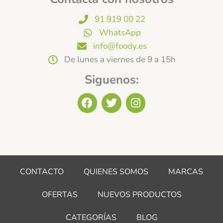
91 919 00 22
WhatsApp
info@foody.es
De lunes a viernes de 9 a 15h
Siguenos:
F
T
I
a
w
n
c
i
s
e
t
t
b
t
a
o
e
g
o
r
r
CONTACTO
QUIENES SOMOS
MARCAS
k
a
m
OFERTAS
NUEVOS PRODUCTOS
CATEGORÍAS
BLOG