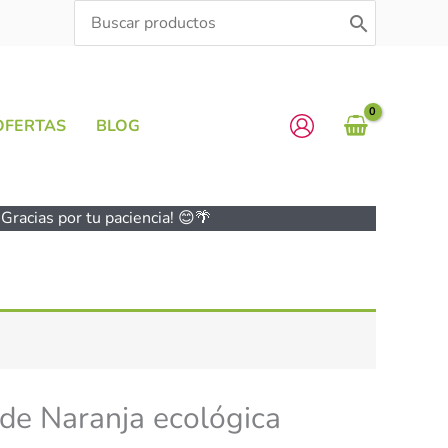
Search
for:
OFERTAS
BLOG
Gracias por tu paciencia! 😊🌴
de Naranja ecológica