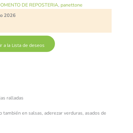
MOMENTO DE REPOSTERIA
,
panettone
to 2026
r a la Lista de deseos
as ralladas
lo también en salsas, aderezar verduras, asados de