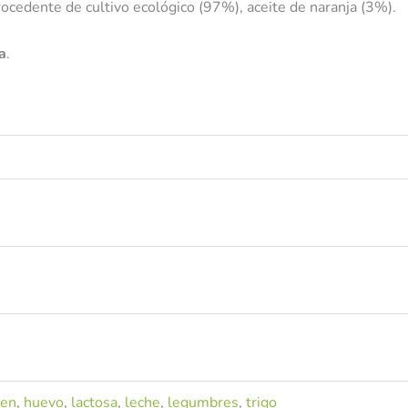
 procedente de cultivo ecológico (97%), aceite de naranja (3%).
a
.
ten
,
huevo
,
lactosa
,
leche
,
legumbres
,
trigo