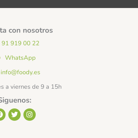
ta con nosotros
91 919 00 22
WhatsApp
info@foody.es
s a viernes de 9 a 15h
Siguenos:
F
T
I
a
w
n
c
i
s
e
t
t