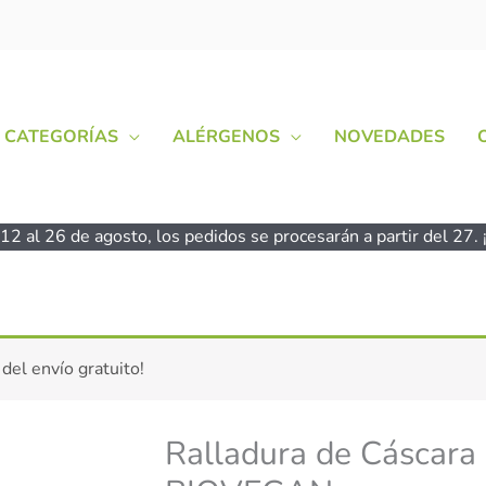
CATEGORÍAS
ALÉRGENOS
NOVEDADES
2 al 26 de agosto, los pedidos se procesarán a partir del 27. ¡
Ralladura
 del envío gratuito!
de
Cáscara
de
Ralladura de Cáscara 
Naranja
ecológica