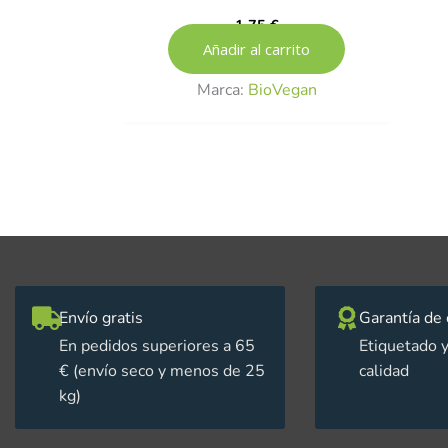
1,75
€
Añadir al carrito
Marca:
BioVegan
Envío gratis
Garantía de 
En pedidos superiores a 65
Etiquetado y
€ (envío seco y menos de 25
calidad
kg)