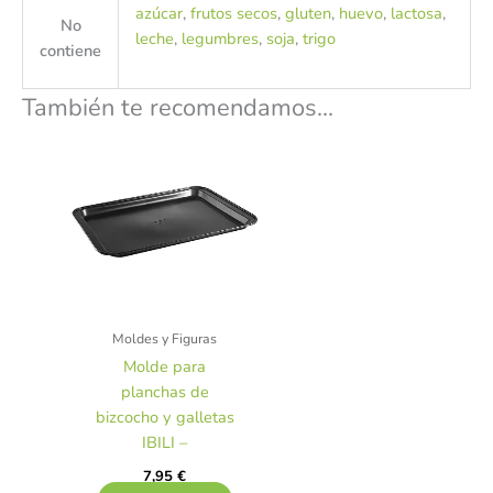
azúcar
,
frutos secos
,
gluten
,
huevo
,
lactosa
,
No
leche
,
legumbres
,
soja
,
trigo
contiene
También te recomendamos…
Moldes y Figuras
Molde para
planchas de
bizcocho y galletas
IBILI –
7,95
€