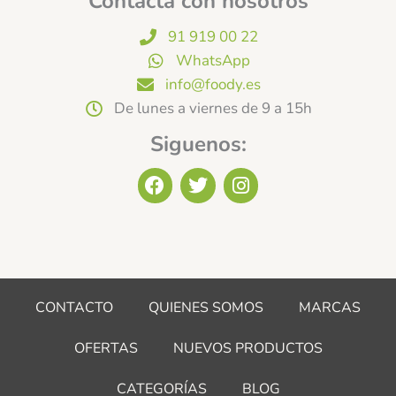
Contacta con nosotros
91 919 00 22
WhatsApp
info@foody.es
De lunes a viernes de 9 a 15h
Siguenos:
F
T
I
a
w
n
c
i
s
e
t
t
b
t
a
o
e
g
o
r
r
CONTACTO
QUIENES SOMOS
MARCAS
k
a
m
OFERTAS
NUEVOS PRODUCTOS
CATEGORÍAS
BLOG