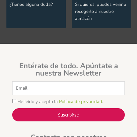
¿Tienes alguna duda?
Si quieres, puedes venir a
recogerlo a nuestro
almacén
Entérate de todo. Apúntate a
nuestra Newsletter
Email
He leído y acepto la
Política de privacidad
.
Suscribírse