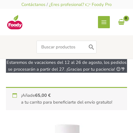
Ir
Contáctanos
/
¿Eres profesional? 👉 Foody Pro
al
contenido
Search
for:
Estaremos de vacaciones del 12 al 26 de agosto, los pedidos
se procesarán a partir del 27. ¡Gracias por tu paciencia! 😊🌴
Spray
¡Añade
65,00
€
desmoldante
a tu carrito para beneficiarte del envío gratuito!
antiadherente
DÜBÖR
600ml
cantidad