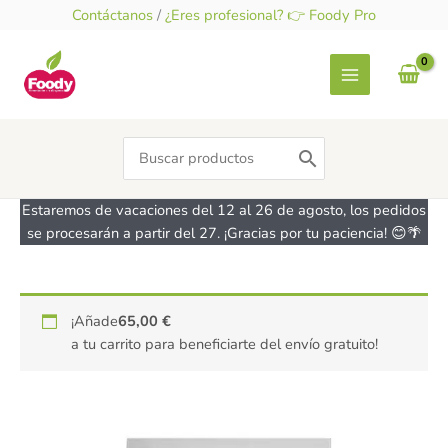
Ir
Contáctanos
/
¿Eres profesional? 👉 Foody Pro
al
contenido
Search
for:
Estaremos de vacaciones del 12 al 26 de agosto, los pedidos
se procesarán a partir del 27. ¡Gracias por tu paciencia! 😊🌴
¡Añade
65,00
€
a tu carrito para beneficiarte del envío gratuito!