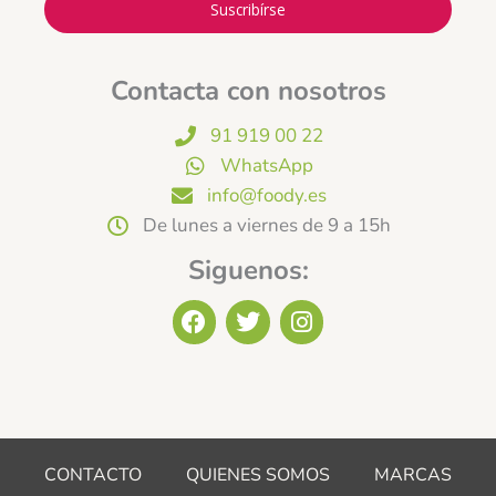
Suscribírse
Contacta con nosotros
91 919 00 22
WhatsApp
info@foody.es
De lunes a viernes de 9 a 15h
Siguenos:
F
T
I
a
w
n
c
i
s
e
t
t
b
t
a
o
e
g
o
r
r
CONTACTO
QUIENES SOMOS
MARCAS
k
a