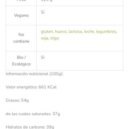
Si
Vegano
gluten
,
huevo
,
lactosa
,
leche
,
legumbres
,
No
soja
,
trigo
contiene
Bio /
Si
Ecológico
Información nutricional (100g):
Valor energético: 661 KCal
Grasas: 54g
de las cuales saturadas: 37g
Hidratos de carbono: 39g