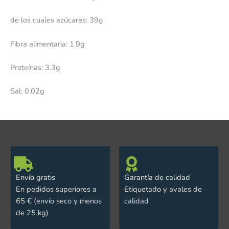
de los cuales azúcares: 39g
Fibra alimentaria: 1.9g
Proteínas: 3.3g
Sal: 0.02g
Envío gratis
Garantía de calidad
En pedidos superiores a
Etiquetado y avales de
65 € (envío seco y menos
calidad
de 25 kg)