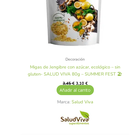
Decoración
Migas de Jengibre con azúcar, ecológico – sin
gluten- SALUD VIVA 80g – SUMMER FEST 🏖️
3,45
€
3,10
€
Añadir al carrito
Marca:
Salud Viva