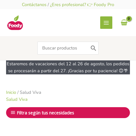
Ir
Contáctanos
/
¿Eres profesional? 👉 Foody Pro
al
contenido
Search
for:
Estaremos de vacaciones del 12 al 26 de agosto, los pedidos
se procesarán a partir del 27. ¡Gracias por tu paciencia! 😊🌴
Inicio
/ Salud Viva
Salud Viva
Filtra según tus necesidades