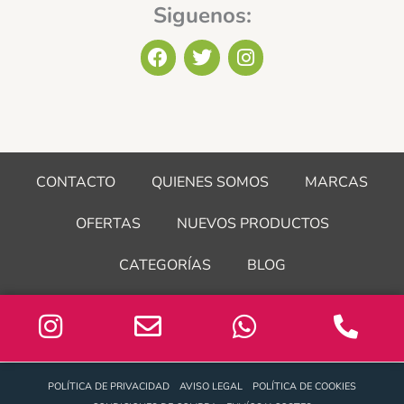
Siguenos:
F
T
I
a
w
n
c
i
s
e
t
t
b
t
a
o
e
g
o
r
r
CONTACTO
QUIENES SOMOS
MARCAS
k
a
m
OFERTAS
NUEVOS PRODUCTOS
CATEGORÍAS
BLOG
POLÍTICA DE PRIVACIDAD
AVISO LEGAL
POLÍTICA DE COOKIES