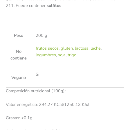
211. Puede contener
sulfitos
Peso
200 g
frutos secos
,
gluten
,
lactosa
,
leche
,
No
legumbres
,
soja
,
trigo
contiene
Si
Vegano
Composición nutricional (100g):
Valor energético: 294.27 KCal/1250.13 KJul
Grasas: <0.1g