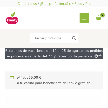
Ir
Contáctanos
/
¿Eres profesional? 👉 Foody Pro
al
contenido
Search
for:
Estaremos de vacaciones del 12 al 26 de agosto, los pedidos
se procesarán a partir del 27. ¡Gracias por tu paciencia! 😊🌴
Fruta
¡Añade
65,00
€
para
a tu carrito para beneficiarte del envío gratuito!
Roscón
-
sin
gluten-
AZUCREN