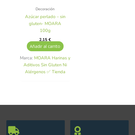
Decoración
Azúcar perlado – sin
gluten- MOARA
100g
2,15
€
Añadir al carrito
Marca:
MOARA Harinas y
Aditivos Sin Gluten Ni
Alérgenos ✅ Tienda