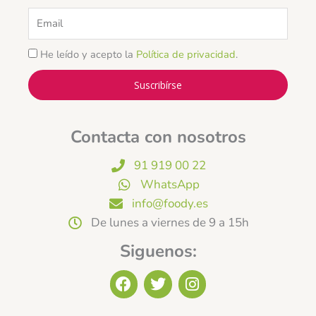
Email
He leído y acepto la
Política de privacidad
.
Suscribírse
Contacta con nosotros
91 919 00 22
WhatsApp
info@foody.es
De lunes a viernes de 9 a 15h
Siguenos:
F
T
I
a
w
n
c
i
s