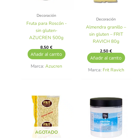
Decoración
Decoración
Fruta para Roscón -
Almendra granillo –
sin gluten-
sin gluten – FRIT
AZUCREN 500g
RAVICH 80g
8,50
€
2,50
€
Añadir al carrito
Añadir al carrito
Marca:
Azucren
Marca:
Frit Ravich
AGOTADO