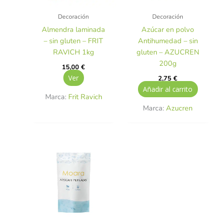
Decoración
Decoración
Almendra laminada
Azúcar en polvo
– sin gluten – FRIT
Antihumedad – sin
RAVICH 1kg
gluten – AZUCREN
200g
15,00
€
Ver
2,75
€
Añadir al carrito
Marca:
Frit Ravich
Marca:
Azucren