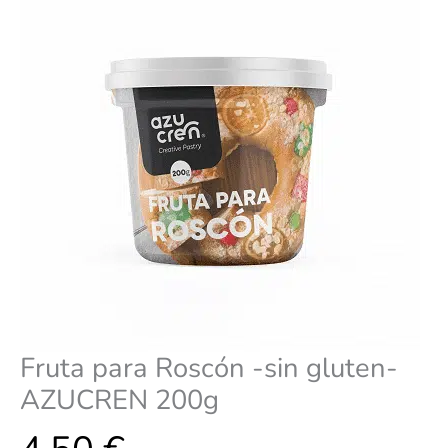
200g
cantidad
Fruta para Roscón -sin gluten-
AZUCREN 200g