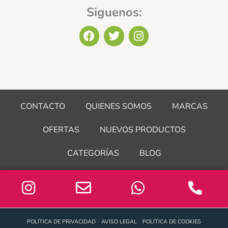
Siguenos:
F
T
I
a
w
n
c
i
s
e
t
t
b
t
a
o
e
g
o
r
r
CONTACTO
QUIENES SOMOS
MARCAS
k
a
m
OFERTAS
NUEVOS PRODUCTOS
CATEGORÍAS
BLOG
POLÍTICA DE PRIVACIDAD
AVISO LEGAL
POLÍTICA DE COOKIES