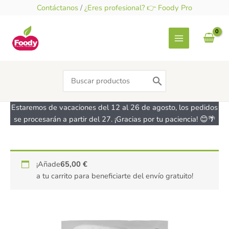
Ir
Contáctanos
/
¿Eres profesional? 👉 Foody Pro
al
contenido
Search
for:
Estaremos de vacaciones del 12 al 26 de agosto, los pedidos
se procesarán a partir del 27. ¡Gracias por tu paciencia! 😊🌴
¡Añade
65,00
€
a tu carrito para beneficiarte del envío gratuito!