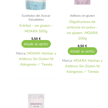
Sustitutos del Azúcar
Aditivos sin gluten
Saludables
Oligofructosa de
Eritritol – sin gluten –
achicoria en polvo –
MOARA 500g
sin gluten- MOARA
200g
5,50
€
Añadir al carrito
6,50
€
Añadir al carrito
Marca:
MOARA Harinas y
Aditivos Sin Gluten Ni
Marca:
MOARA Harinas y
Alérgenos ✅ Tienda
Aditivos Sin Gluten Ni
Alérgenos ✅ Tienda