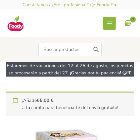
Ir
Contáctanos
/
¿Eres profesional? 👉 Foody Pro
al
contenido
Search
for:
Estaremos de vacaciones del 12 al 26 de agosto, los pedidos
se procesarán a partir del 27. ¡Gracias por tu paciencia! 😊🌴
Maquina
¡Añade
65,00
€
para
a tu carrito para beneficiarte del envío gratuito!
churros
BESTRON
cantidad